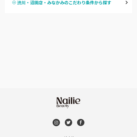
渋川・沼田店・みなかみのこだわり条件から探す
ハンドスカルプ
パラジェル
伊勢崎・新伊勢崎
ハンドケアカラー
フィルイン
太田・館林
フット
持ち込み OK
富岡・藤岡・安中
オフのみ
やり放題 あり
渋川・沼田店・みなかみ
初回オフ 無料
群馬県その他
DVD観賞
メンズOK