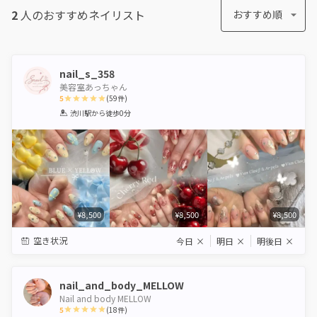
2
人のおすすめ
ネイリスト
おすすめ順
nail_s_358
美容室あっちゃん
5
(
59
件)
1
2
3
4
5
渋川駅
から徒歩0分
Star
Stars
Stars
Stars
Stars
¥8,500
¥8,500
¥8,500
空き状況
今日
×
明日
×
明後日
×
nail_and_body_MELLOW
Nail and body MELLOW
5
(
18
件)