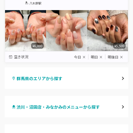
1
2
3
4
5
八木原駅
Star
Stars
Stars
Stars
Stars
¥6,000
¥5,500
空き状況
今日
×
明日
×
明後日
×
群馬県のエリアから探す
高崎
渋川・沼田店・みなかみのメニューから探す
前橋
ハンドジェル
桐生・相老・相生