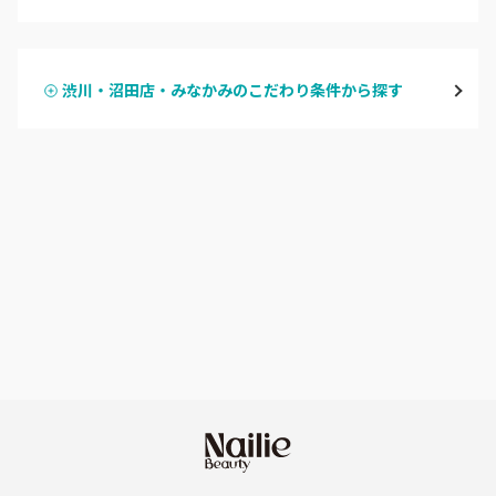
ハンドジェル
桐生・相老・相生
渋川・沼田店・みなかみのこだわり条件から探す
ハンドスカルプ
パラジェル
伊勢崎・新伊勢崎
ハンドケアカラー
フィルイン
太田・館林
フット
持ち込み OK
富岡・藤岡・安中
オフのみ
やり放題 あり
渋川・沼田店・みなかみ
初回オフ 無料
群馬県その他