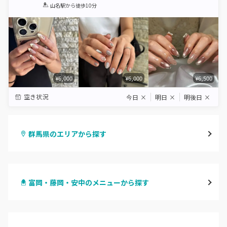
1
2
3
4
5
山名駅
から徒歩10分
Star
Stars
Stars
Stars
Stars
¥6,000
¥6,000
¥6,500
空き状況
今日
×
明日
×
明後日
×
群馬県のエリアから探す
高崎
富岡・藤岡・安中のメニューから探す
前橋
ハンドジェル
桐生・相老・相生