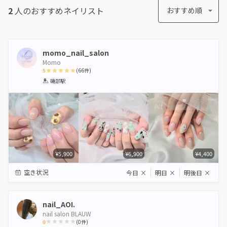
2
人のおすすめ
ネイリスト
おすすめ順
momo_nail_salon
Momo
5
(
66
件)
1
2
3
4
5
磯部駅
Star
Stars
Stars
Stars
Stars
¥5,900
¥6,900
¥4,400
空き状況
今日
×
明日
×
明後日
×
nail_AOI.
nail salon BLAUW
0
(
0
件)