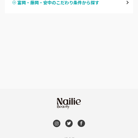
富岡・藤岡・安中のこだわり条件から探す
ハンドスカルプ
パラジェル
伊勢崎・新伊勢崎
ハンドケアカラー
フィルイン
太田・館林
フット
持ち込み OK
富岡・藤岡・安中
オフのみ
やり放題 あり
渋川・沼田店・みなかみ
初回オフ 無料
群馬県その他
DVD観賞
メンズOK