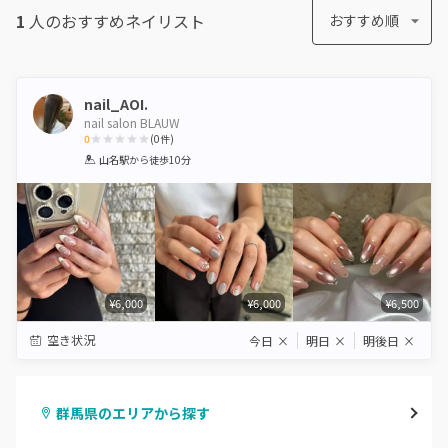
1
人のおすすめ
ネイリスト
おすすめ順
nail_AOI.
nail salon BLAUW
0
(
0
件)
1
2
3
4
5
山名駅
から徒歩10分
Star
Stars
Stars
Stars
Stars
¥6,000
¥6,000
¥6,500
空き状況
今日
×
明日
×
明後日
×
群馬県のエリアから探す