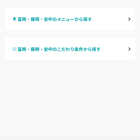
高崎
富岡・藤岡・安中のメニューから探す
前橋
ハンドジェル
桐生・相老・相生
富岡・藤岡・安中のこだわり条件から探す
ハンドスカルプ
パラジェル
伊勢崎・新伊勢崎
ハンドケアカラー
フィルイン
太田・館林
フット
持ち込み OK
富岡・藤岡・安中
オフのみ
やり放題 あり
渋川・沼田店・みなかみ