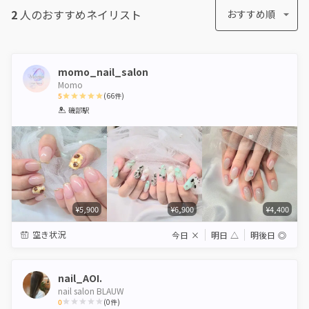
2
人のおすすめ
ネイリスト
おすすめ順
momo_nail_salon
Momo
5
(
66
件)
1
2
3
4
5
磯部駅
Star
Stars
Stars
Stars
Stars
¥5,900
¥6,900
¥4,400
空き状況
今日
×
明日
△
明後日
◎
nail_AOI.
nail salon BLAUW
0
(
0
件)