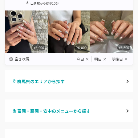
1
2
3
4
5
山名駅
から徒歩10分
Star
Stars
Stars
Stars
Stars
¥6,000
¥6,000
¥6,500
空き状況
今日
×
明日
×
明後日
×
群馬県のエリアから探す
高崎
富岡・藤岡・安中のメニューから探す
前橋
ハンドジェル
桐生・相老・相生