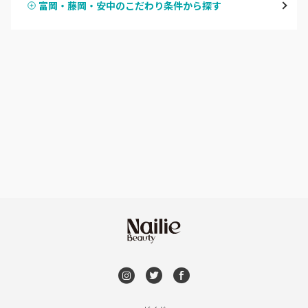
富岡・藤岡・安中のこだわり条件から探す
ハンドスカルプ
パラジェル
伊勢崎・新伊勢崎
ハンドケアカラー
フィルイン
太田・館林
フット
持ち込み OK
富岡・藤岡・安中
オフのみ
やり放題 あり
渋川・沼田店・みなかみ
初回オフ 無料
群馬県その他
DVD観賞
メンズOK