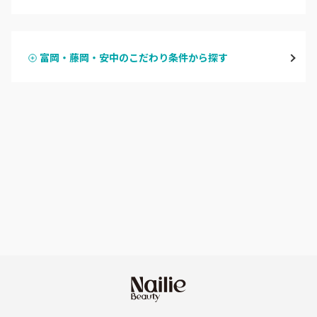
ハンドジェル
桐生・相老・相生
富岡・藤岡・安中のこだわり条件から探す
ハンドスカルプ
パラジェル
伊勢崎・新伊勢崎
ハンドケアカラー
フィルイン
太田・館林
フット
持ち込み OK
富岡・藤岡・安中
オフのみ
やり放題 あり
渋川・沼田店・みなかみ
初回オフ 無料
群馬県その他