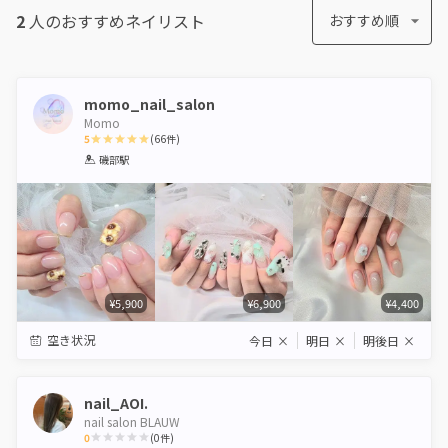
2
人のおすすめ
ネイリスト
おすすめ順
momo_nail_salon
Momo
5
(
66
件)
1
2
3
4
5
磯部駅
Star
Stars
Stars
Stars
Stars
¥5,900
¥6,900
¥4,400
空き状況
今日
×
明日
×
明後日
×
nail_AOI.
nail salon BLAUW
0
(
0
件)