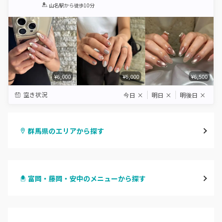
1
2
3
4
5
山名駅
から徒歩10分
Star
Stars
Stars
Stars
Stars
¥6,000
¥6,000
¥6,500
空き状況
今日
×
明日
×
明後日
×
群馬県のエリアから探す
高崎
富岡・藤岡・安中のメニューから探す
前橋
ハンドジェル
桐生・相老・相生