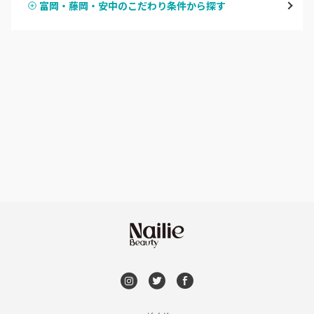
富岡・藤岡・安中のこだわり条件から探す
ハンドスカルプ
パラジェル
伊勢崎・新伊勢崎
ハンドケアカラー
フィルイン
太田・館林
フット
持ち込み OK
富岡・藤岡・安中
オフのみ
やり放題 あり
渋川・沼田店・みなかみ
初回オフ 無料
群馬県その他
DVD観賞
メンズOK