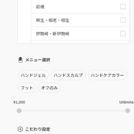
前橋
桐生・相老・相生
伊勢崎・新伊勢崎
太田・館林
メニュー選択
富岡・藤岡・安中
渋川・沼田店・みなかみ
ハンドジェル
ハンドスカルプ
ハンドケアカラー
群馬県その他
フット
オフのみ
¥1,000
Unlimit
こだわり設定