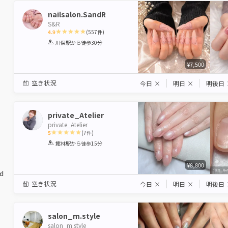
nailsalon.SandR
S&R
4.9
(
557
件)
1
2
3
4
5
川俣駅
から徒歩30分
Star
Stars
Stars
Stars
Stars
¥7,500
空き状況
今日
×
明日
×
明後日
private_Atelier
private_Atelier
5
(
7
件)
1
2
3
4
5
館林駅
から徒歩15分
Star
Stars
Stars
Stars
Stars
¥8,800
ed
空き状況
今日
×
明日
×
明後日
salon_m.style
salon_m.style