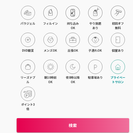
パラジェル
フィルイン
持ち込み

やり放題

初回オフ

OK
あり
無料
DVD観賞
メンズOK
出張OK
子連れOK
個室あり
リーズナブ
朝10時前
夜8時以降
駐車場あり
プライベー
ル
OK
OK
トサロン
ポイント3
倍
検索