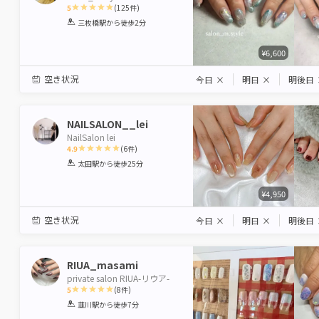
5
(
125
件)
1
2
3
4
5
三枚橋駅
から徒歩2分
Star
Stars
Stars
Stars
Stars
¥6,600
空き状況
今日
×
明日
×
明後日
NAILSALON__lei
NailSalon lei
4.9
(
6
件)
1
2
3
4
5
太田駅
から徒歩25分
Star
Stars
Stars
Stars
Stars
¥4,950
空き状況
今日
×
明日
×
明後日
RIUA_masami
private salon RIUA-リウア-
5
(
8
件)
1
2
3
4
5
韮川駅
から徒歩7分
Star
Stars
Stars
Stars
Stars