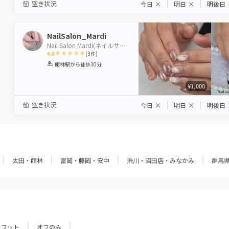
空き状況
今日
×
明日
×
明後日
NailSalon_Mardi
Nail Salon Mardi(ネイルサロンマルディ)
4.8
(
3
件)
1
2
3
4
5
館林駅
から徒歩30分
Star
Stars
Stars
Stars
Stars
¥1,000
空き状況
今日
×
明日
×
明後日
太田・館林
富岡・藤岡・安中
渋川・沼田店・みなかみ
群馬
フット
オフのみ