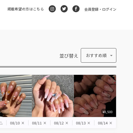
掲載希望の方はこちら
会員登録・ログイン
並び替え
おすすめ順
¥8,500
△
08/10
×
08/11
×
08/12
×
08/13
×
08/14
×