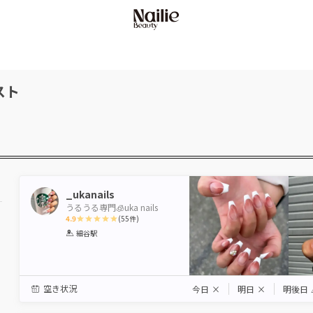
スト
_ukanails
うるうる専門🧊uka nails
4.9
(
55
件)
1
2
3
4
5
細谷駅
Star
Stars
Stars
Stars
Stars
空き状況
今日
×
明日
×
明後日