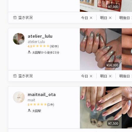
¥7,000
空き状況
今日
×
明日
×
明後日
atelier_lulu
atelier Lulu
4.9
(
60
件)
1
2
3
4
5
太田駅
から徒歩15分
Star
Stars
Stars
Stars
Stars
¥14,000
空き状況
今日
×
明日
×
明後日
maitnail_ota
mait
5
(
1
件)
1
2
3
4
5
太田駅
Star
Stars
Stars
Stars
Stars
¥7,500