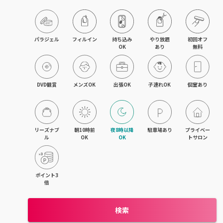
パラジェル
フィルイン
持ち込み

やり放題

初回オフ

OK
あり
無料
DVD観賞
メンズOK
出張OK
子連れOK
個室あり
リーズナブ
朝10時前
夜8時以降
駐車場あり
プライベー
ル
OK
OK
トサロン
ポイント3
倍
検索