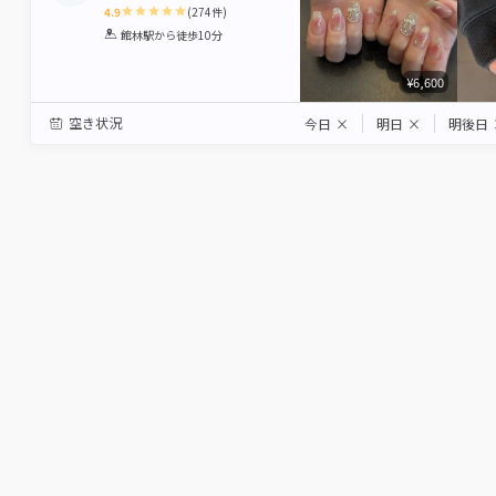
4.9
(
274
件)
1
2
3
4
5
館林駅
から徒歩10分
Star
Stars
Stars
Stars
Stars
¥6,600
空き状況
今日
×
明日
×
明後日