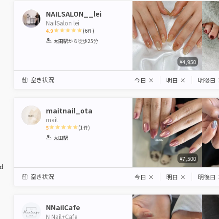
NAILSALON__lei
NailSalon lei
4.9
(
6
件)
1
2
3
4
5
太田駅
から徒歩25分
Star
Stars
Stars
Stars
Stars
¥4,950
空き状況
今日
×
明日
×
明後日
maitnail_ota
mait
5
(
1
件)
1
2
3
4
5
太田駅
Star
Stars
Stars
Stars
Stars
¥7,500
ed
空き状況
今日
×
明日
×
明後日
NNailCafe
N Nail+Cafe