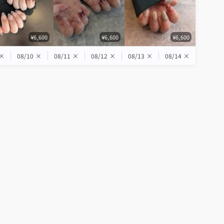
¥6,600
¥6,600
¥6,600
×
08/10
×
08/11
×
08/12
×
08/13
×
08/14
×