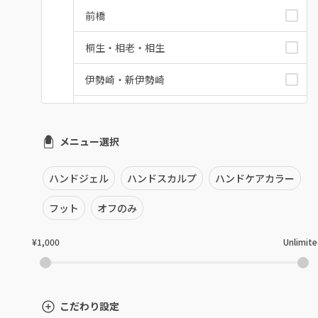
前橋
桐生・相老・相生
伊勢崎・新伊勢崎
太田・館林
メニュー選択
富岡・藤岡・安中
渋川・沼田店・みなかみ
ハンドジェル
ハンドスカルプ
ハンドケアカラー
群馬県その他
フット
オフのみ
¥1,000
Unlimit
こだわり設定