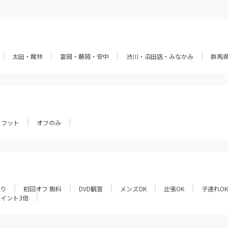
太田・館林
富岡・藤岡・安中
渋川・沼田店・みなかみ
群馬
フット
オフのみ
あり
初回オフ 無料
DVD観賞
メンズOK
出張OK
子連れOK
ポイント3倍