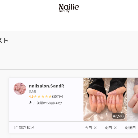
スト
nailsalon.SandR
S&R
4.9
(
557
件)
1
2
3
4
5
川俣駅
から徒歩30分
Star
Stars
Stars
Stars
Stars
¥7,500
空き状況
今日
×
明日
×
明後日