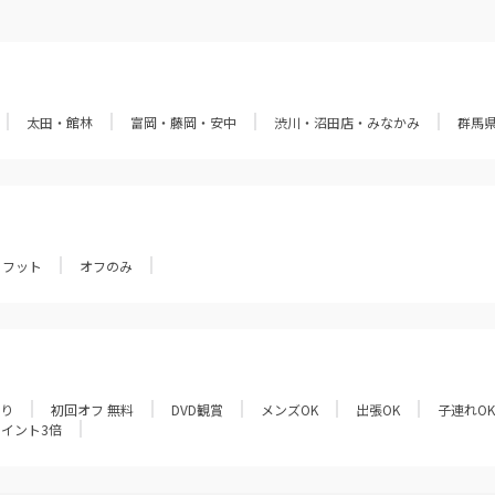
太田・館林
富岡・藤岡・安中
渋川・沼田店・みなかみ
群馬
フット
オフのみ
あり
初回オフ 無料
DVD観賞
メンズOK
出張OK
子連れOK
ポイント3倍