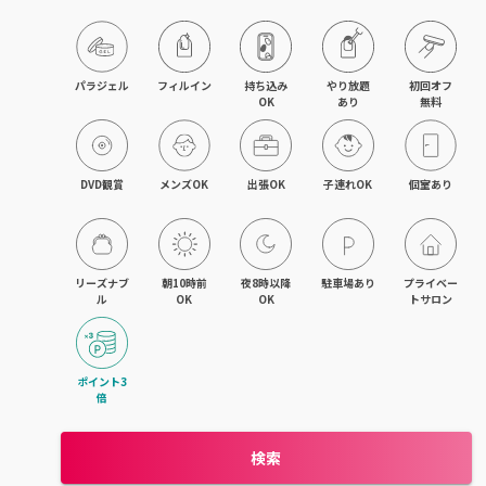
パラジェル
フィルイン
持ち込み

やり放題

初回オフ

OK
あり
無料
DVD観賞
メンズOK
出張OK
子連れOK
個室あり
リーズナブ
朝10時前
夜8時以降
駐車場あり
プライベー
ル
OK
OK
トサロン
ポイント3
倍
検索