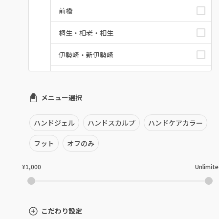
前橋
桐生・相老・相生
伊勢崎・新伊勢崎
太田・館林
メニュー選択
富岡・藤岡・安中
渋川・沼田店・みなかみ
ハンドジェル
ハンドスカルプ
ハンドケアカラー
群馬県その他
フット
オフのみ
¥1,000
Unlimit
こだわり設定