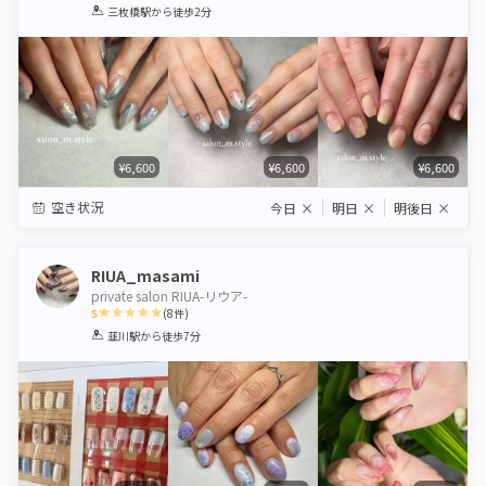
1
2
3
4
5
三枚橋駅
から徒歩2分
Star
Stars
Stars
Stars
Stars
¥6,600
¥6,600
¥6,600
空き状況
今日
×
明日
×
明後日
×
RIUA_masami
private salon RIUA-リウア-
5
(
8
件)
1
2
3
4
5
韮川駅
から徒歩7分
Star
Stars
Stars
Stars
Stars