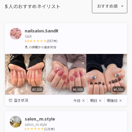
5
人のおすすめ
ネイリスト
おすすめ順
nailsalon.SandR
S&R
4.9
(
557
件)
1
2
3
4
5
川俣駅
から徒歩30分
Star
Stars
Stars
Stars
Stars
¥7,500
¥6,000
¥6,500
空き状況
今日
×
明日
×
明後日
×
salon_m.style
salon_m.style
5
(
125
件)