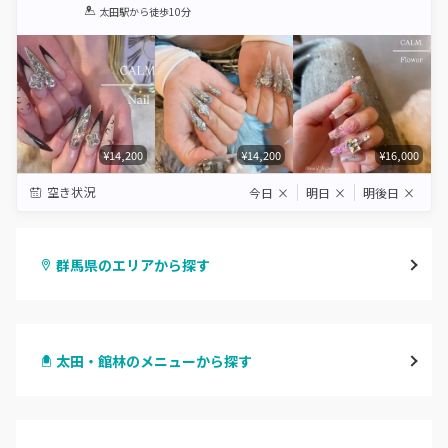
1
2
3
4
5
太田駅
から徒歩10分
Star
Stars
Stars
Stars
Stars
¥14,200
¥14,200
¥16,000
空き状況
今日
×
明日
×
明後日
×
群馬県のエリアから探す
高崎
太田・館林のメニューから探す
前橋
ハンドジェル
桐生・相老・相生