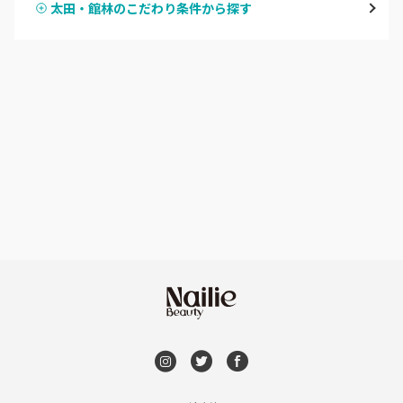
太田・館林のこだわり条件から探す
ハンドスカルプ
パラジェル
伊勢崎・新伊勢崎
ハンドケアカラー
フィルイン
太田・館林
フット
持ち込み OK
富岡・藤岡・安中
オフのみ
やり放題 あり
渋川・沼田店・みなかみ
初回オフ 無料
群馬県その他
DVD観賞