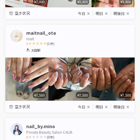
¥7,000
¥9,800
¥9,800
空き状況
今日
×
明日
×
明後日
×
maitnail_ota
mait
5
(
1
件)
1
2
3
4
5
太田駅
Star
Stars
Stars
Stars
Stars
¥7,500
¥7,500
¥7,500
空き状況
今日
×
明日
×
明後日
×
nail_by.mino
Private Beauty Salon CALM.
0
(
0
件)