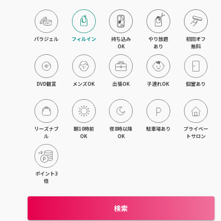
パラジェル
フィルイン
持ち込み

やり放題

初回オフ

OK
あり
無料
DVD観賞
メンズOK
出張OK
子連れOK
個室あり
リーズナブ
朝10時前
夜8時以降
駐車場あり
プライベー
ル
OK
OK
トサロン
ポイント3
倍
検索