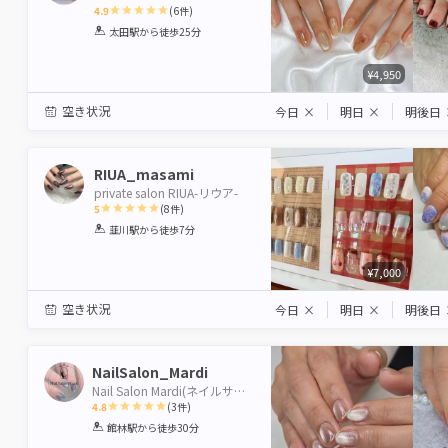
4.9
(
6
件)
1
2
3
4
5
太田駅
から徒歩25分
Star
Stars
Stars
Stars
Stars
¥4,950
空き状況
今日
×
明日
×
明後日
RIUA_masami
private salon RIUA-リウア-
5
(
8
件)
1
2
3
4
5
韮川駅
から徒歩7分
Star
Stars
Stars
Stars
Stars
¥7,000
空き状況
今日
×
明日
×
明後日
NailSalon_Mardi
Nail Salon Mardi(ネイルサロンマルディ)
4.8
(
3
件)
1
2
3
4
5
館林駅
から徒歩30分
Star
Stars
Stars
Stars
Stars