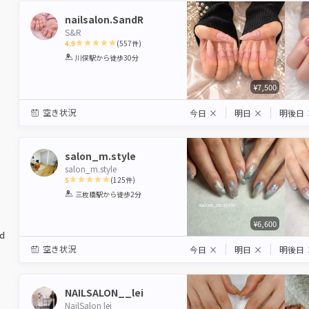
nailsalon.SandR
S&R
4.9
(
557
件)
1
2
3
4
5
川俣駅
から徒歩30分
Star
Stars
Stars
Stars
Stars
¥7,500
空き状況
今日
×
明日
×
明後日
salon_m.style
salon_m.style
5
(
125
件)
1
2
3
4
5
三枚橋駅
から徒歩2分
Star
Stars
Stars
Stars
Stars
¥6,600
ed
空き状況
今日
×
明日
×
明後日
NAILSALON__lei
NailSalon lei