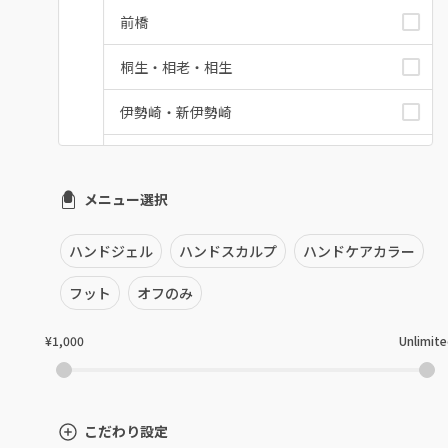
前橋
桐生・相老・相生
伊勢崎・新伊勢崎
太田・館林
メニュー選択
富岡・藤岡・安中
渋川・沼田店・みなかみ
ハンドジェル
ハンドスカルプ
ハンドケアカラー
群馬県その他
フット
オフのみ
¥1,000
Unlimit
こだわり設定