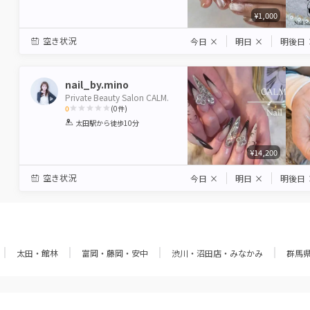
¥1,000
空き状況
今日
×
明日
×
明後日
nail_by.mino
Private Beauty Salon CALM.
0
(
0
件)
1
2
3
4
5
太田駅
から徒歩10分
Star
Stars
Stars
Stars
Stars
¥14,200
空き状況
今日
×
明日
×
明後日
太田・館林
富岡・藤岡・安中
渋川・沼田店・みなかみ
群馬