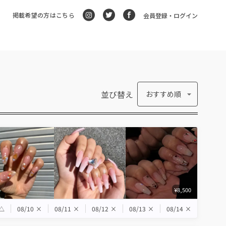
掲載希望の方はこちら
会員登録・ログイン
並び替え
おすすめ順
¥8,500
△
08/10
×
08/11
×
08/12
×
08/13
×
08/14
×