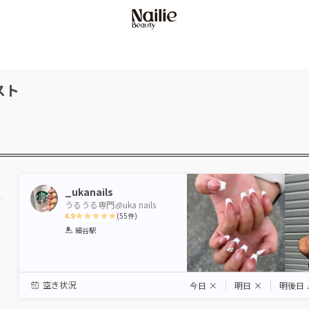
スト
_ukanails
うるうる専門🧊uka nails
4.9
(
55
件)
1
2
3
4
5
細谷駅
Star
Stars
Stars
Stars
Stars
空き状況
今日
×
明日
×
明後日