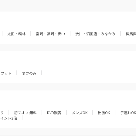
太田・館林
富岡・藤岡・安中
渋川・沼田店・みなかみ
群馬
フット
オフのみ
あり
初回オフ 無料
DVD観賞
メンズOK
出張OK
子連れOK
ポイント3倍