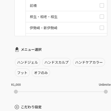
前橋
桐生・相老・相生
伊勢崎・新伊勢崎
太田・館林
メニュー選択
富岡・藤岡・安中
渋川・沼田店・みなかみ
ハンドジェル
ハンドスカルプ
ハンドケアカラー
群馬県その他
フット
オフのみ
¥1,000
Unlimit
こだわり設定