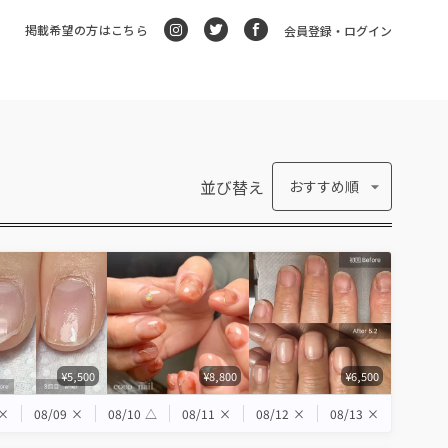
掲載希望の方はこちら
会員登録・ログイン
並び替え
おすすめ順
¥5,500
¥8,800
¥6,500
×
08/09
×
08/10
△
08/11
×
08/12
×
08/13
×