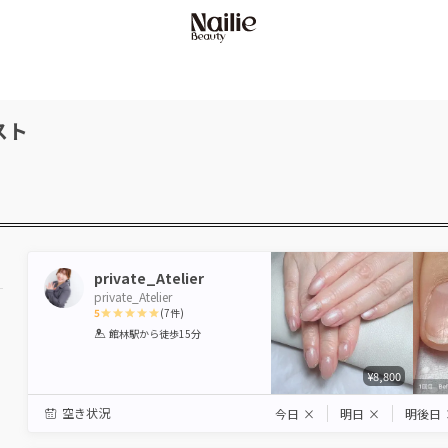
スト
private_Atelier
private_Atelier
5
(
7
件)
1
2
3
4
5
館林駅
から徒歩15分
Star
Stars
Stars
Stars
Stars
¥8,800
空き状況
今日
×
明日
×
明後日