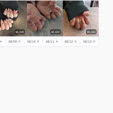
¥6,600
¥6,600
¥6,600
×
08/09
×
08/10
×
08/11
×
08/12
×
08/13
×