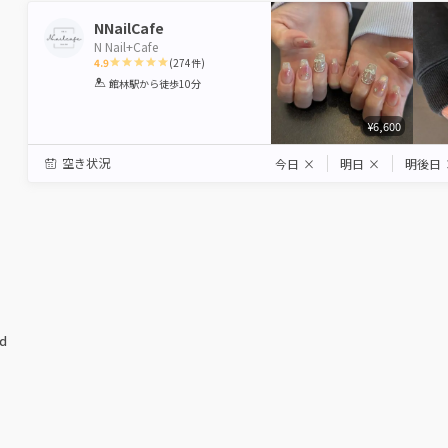
NNailCafe
N Nail+Cafe
4.9
(
274
件)
1
2
3
4
5
館林駅
から徒歩10分
Star
Stars
Stars
Stars
Stars
¥6,600
空き状況
今日
×
明日
×
明後日
ed