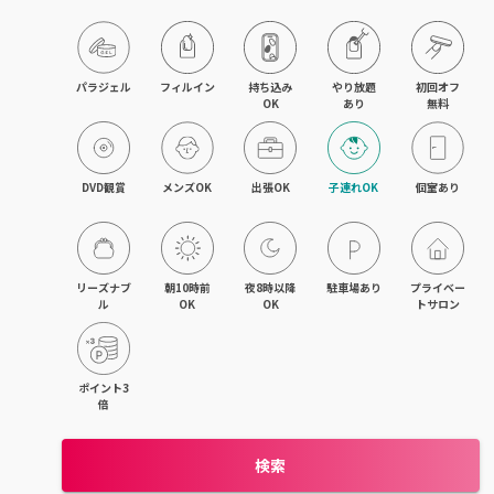
パラジェル
フィルイン
持ち込み

やり放題

初回オフ

OK
あり
無料
DVD観賞
メンズOK
出張OK
子連れOK
個室あり
リーズナブ
朝10時前
夜8時以降
駐車場あり
プライベー
ル
OK
OK
トサロン
ポイント3
倍
検索