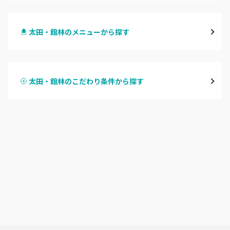
高崎
太田・館林のメニューから探す
前橋
ハンドジェル
桐生・相老・相生
太田・館林のこだわり条件から探す
ハンドスカルプ
パラジェル
伊勢崎・新伊勢崎
ハンドケアカラー
フィルイン
太田・館林
フット
持ち込み OK
富岡・藤岡・安中
オフのみ
やり放題 あり
渋川・沼田店・みなかみ