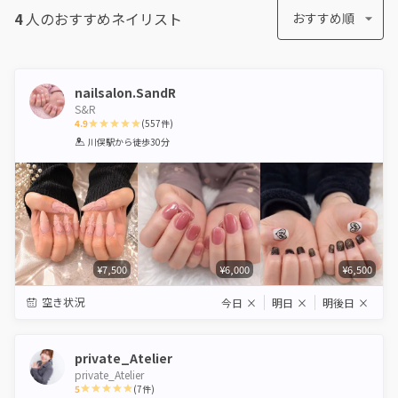
4
人のおすすめ
ネイリスト
おすすめ順
nailsalon.SandR
S&R
4.9
(
557
件)
1
2
3
4
5
川俣駅
から徒歩30分
Star
Stars
Stars
Stars
Stars
¥7,500
¥6,000
¥6,500
空き状況
今日
×
明日
×
明後日
×
private_Atelier
private_Atelier
5
(
7
件)