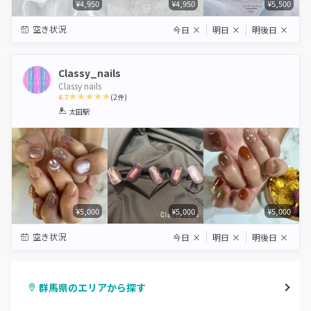
¥4,950
¥4,950
¥5,500
空き状況
今日
×
明日
×
明後日
×
Classy_nails
Classy nails
4.7
(
2
件)
1
2
3
4
5
太田駅
Star
Stars
Stars
Stars
Stars
¥5,000
¥5,000
¥5,000
空き状況
今日
×
明日
×
明後日
×
群馬県のエリアから探す