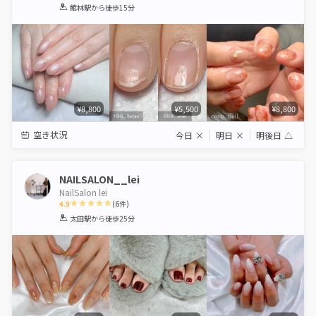
1
2
3
4
5
館林駅
から徒歩15分
Star
Stars
Stars
Stars
Stars
¥8,800
¥5,500
¥8,800
空き状況
今日
×
明日
×
明後日
△
NAILSALON__lei
NailSalon lei
4.9
(
6
件)
1
2
3
4
5
太田駅
から徒歩25分
Star
Stars
Stars
Stars
Stars