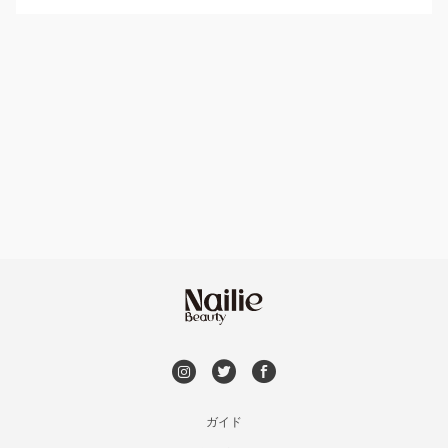
パラジェル
伊勢崎・新伊勢崎
ハンドケアカラー
フィルイン
太田・館林
フット
持ち込み OK
富岡・藤岡・安中
オフのみ
やり放題 あり
渋川・沼田店・みなかみ
初回オフ 無料
群馬県その他
DVD観賞
メンズOK
ガイド