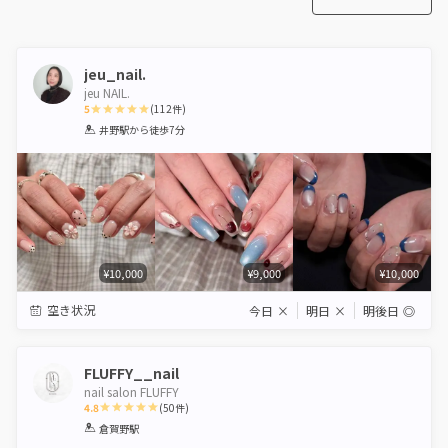
jeu_nail.
jeu NAIL.
5
(
112
件)
1
2
3
4
5
井野駅
から徒歩7分
Star
Stars
Stars
Stars
Stars
¥10,000
¥9,000
¥10,000
空き状況
今日
×
明日
×
明後日
◎
FLUFFY__nail
nail salon FLUFFY
4.8
(
50
件)
1
2
3
4
5
倉賀野駅
Star
Stars
Stars
Stars
Stars