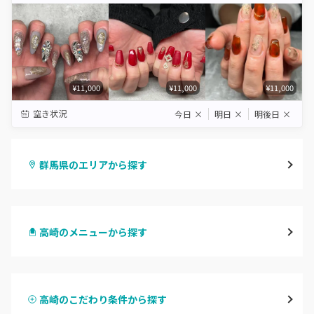
¥11,000
¥11,000
¥11,000
空き状況
今日
×
明日
×
明後日
×
群馬県のエリアから探す
高崎
高崎のメニューから探す
前橋
ハンドジェル
桐生・相老・相生
高崎のこだわり条件から探す
ハンドスカルプ