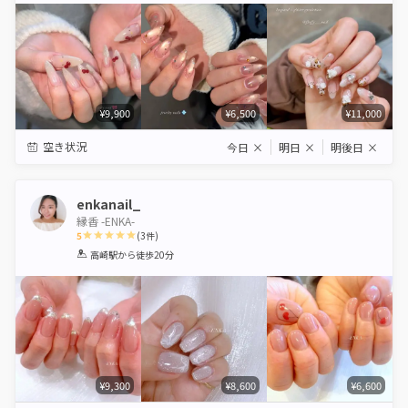
¥9,900
¥6,500
¥11,000
空き状況
今日
×
明日
×
明後日
×
enkanail_
縁香 -ENKA-
5
(
3
件)
1
2
3
4
5
高崎駅
から徒歩20分
Star
Stars
Stars
Stars
Stars
¥9,300
¥8,600
¥6,600