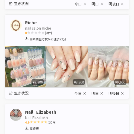
空き状況
今日
×
明日
×
明後日
×
Riche
nail salon Riche
0
(
0
件)
1
2
3
4
5
高崎問屋町駅
から徒歩22分
Star
Stars
Stars
Stars
Stars
¥8,800
¥8,800
¥9,900
空き状況
今日
×
明日
×
明後日
×
Nail_Elizabeth
Nail Elizabeth
4.9
(
20
件)
1
2
3
4
5
高崎駅
Star
Stars
Stars
Stars
Stars