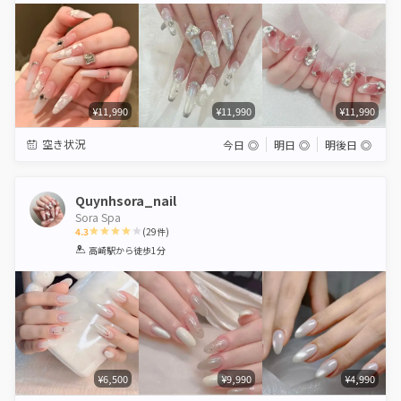
¥11,990
¥11,990
¥11,990
空き状況
今日
◎
明日
◎
明後日
◎
Quynhsora_nail
Sora Spa
4.3
(
29
件)
1
2
3
4
5
高崎駅
から徒歩1分
Star
Stars
Stars
Stars
Stars
¥6,500
¥9,990
¥4,990