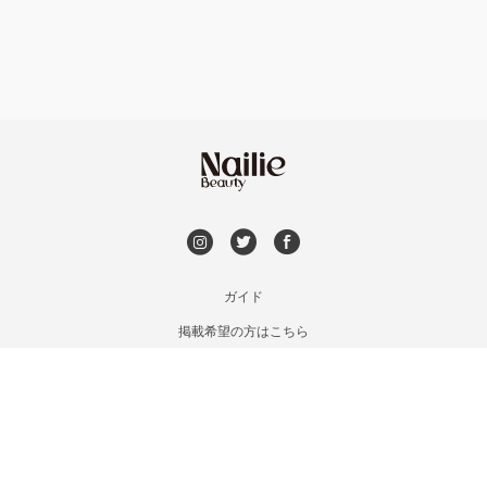
持ち込み OK
富岡・藤岡・安中
オフのみ
やり放題 あり
渋川・沼田店・みなかみ
初回オフ 無料
群馬県その他
DVD観賞
メンズOK
ガイド
掲載希望の方はこちら
出張OK
利用規約
お問い合わせ
子連れOK
特定商取引法に基づく表記
プライバシーポリシー