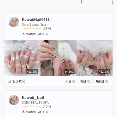
KawaiiNail0611
Sora Beauty Spa
4.6
(
104
件)
1
2
3
4
5
高崎駅
から徒歩1分
Star
Stars
Stars
Stars
Stars
¥11,990
¥4,500
¥11,990
空き状況
今日
◎
明日
◎
明後日
◎
Kawaii_Nail
SORA BEAUTY SPA
4.4
(
170
件)
1
2
3
4
5
高崎駅
から徒歩1分
Star
Stars
Stars
Stars
Stars