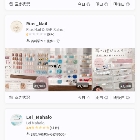
空き状況
今日
◎
明日
◎
明後日
◎
Rias_Nail
Rias Nail & SAP Salno
0
(
0
件)
1
2
3
4
5
高崎駅
から徒歩30分
Star
Stars
Stars
Stars
Stars
¥9,900
¥9,900
¥3,300
空き状況
今日
△
明日
◎
明後日
◎
Lei_Mahalo
Lei Mahalo
4.9
(
41
件)
1
2
3
4
5
群馬八幡駅
から徒歩50分
Star
Stars
Stars
Stars
Stars