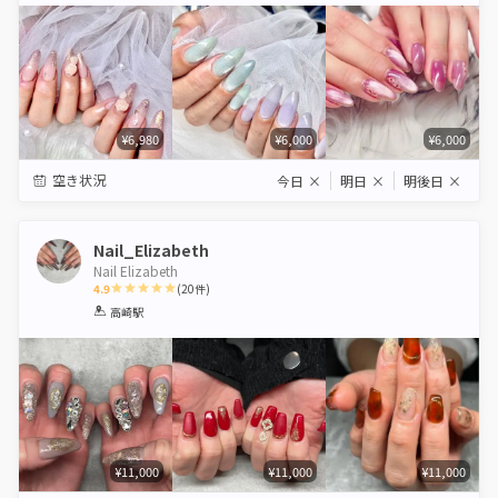
¥6,980
¥6,000
¥6,000
空き状況
今日
×
明日
×
明後日
×
Nail_Elizabeth
Nail Elizabeth
4.9
(
20
件)
1
2
3
4
5
高崎駅
Star
Stars
Stars
Stars
Stars
¥11,000
¥11,000
¥11,000