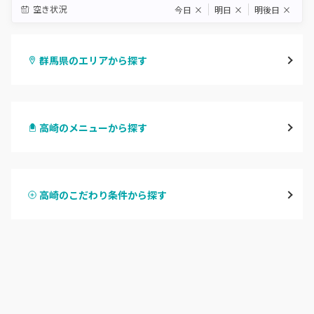
空き状況
今日
×
明日
×
明後日
×
群馬県のエリアから探す
高崎
高崎のメニューから探す
前橋
ハンドジェル
桐生・相老・相生
高崎のこだわり条件から探す
ハンドスカルプ
パラジェル
伊勢崎・新伊勢崎
ハンドケアカラー
フィルイン
太田・館林
フット