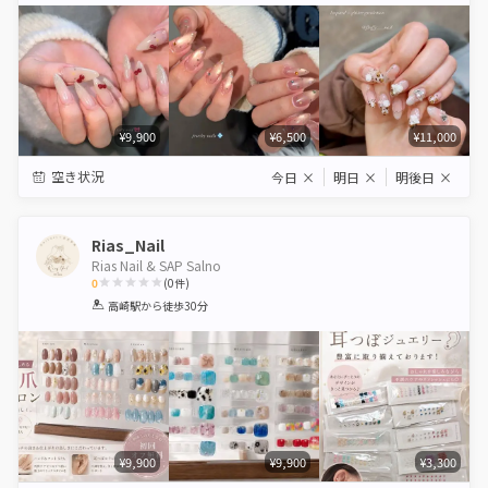
¥9,900
¥6,500
¥11,000
空き状況
今日
×
明日
×
明後日
×
Rias_Nail
Rias Nail & SAP Salno
0
(
0
件)
1
2
3
4
5
高崎駅
から徒歩30分
Star
Stars
Stars
Stars
Stars
¥9,900
¥9,900
¥3,300