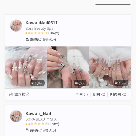
KawaiiNail0611
Sora Beauty Spa
4.6
(
104
件)
1
2
3
4
5
高崎駅
から徒歩1分
Star
Stars
Stars
Stars
Stars
¥11,990
¥4,500
¥11,990
空き状況
今日
◯
明日
◎
明後日
◎
Kawaii_Nail
SORA BEAUTY SPA
4.4
(
170
件)
1
2
3
4
5
高崎駅
から徒歩1分
Star
Stars
Stars
Stars
Stars