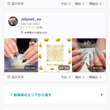
空き状況
今日
×
明日
×
明後日
×
Julynail_ou
July nail salon
5
(
1
件)
1
2
3
4
5
井野駅
から徒歩15分
Star
Stars
Stars
Stars
Stars
¥10,180
¥10,180
¥10,180
空き状況
今日
×
明日
×
明後日
×
群馬県のエリアから探す
高崎