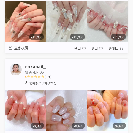
¥11,990
¥11,990
¥11,990
空き状況
今日
◎
明日
◎
明後日
◎
enkanail_
縁香 -ENKA-
5
(
3
件)
1
2
3
4
5
高崎駅
から徒歩20分
Star
Stars
Stars
Stars
Stars
¥9,300
¥8,600
¥6,600