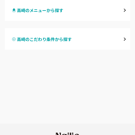
高崎のメニューから探す
前橋
ハンドジェル
桐生・相老・相生
高崎のこだわり条件から探す
ハンドスカルプ
パラジェル
伊勢崎・新伊勢崎
ハンドケアカラー
フィルイン
太田・館林
フット
持ち込み OK
富岡・藤岡・安中
オフのみ
やり放題 あり
渋川・沼田店・みなかみ
初回オフ 無料
群馬県その他