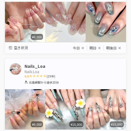
Star
Stars
Stars
Stars
Stars
¥8,000
空き状況
今日
×
明日
×
明後日
×
Nails_Loa
Nails Loa
4.9
(
19
件)
1
2
3
4
5
北高崎駅
から徒歩20分
Star
Stars
Stars
Stars
Stars
¥9,000
¥15,000
¥15,000