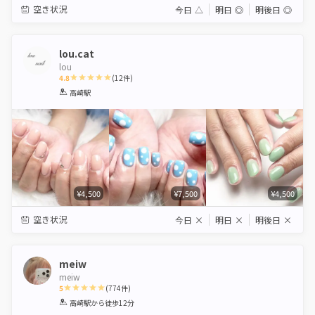
空き状況
今日
△
明日
◎
明後日
◎
lou.cat
lou
4.8
(
12
件)
1
2
3
4
5
高崎駅
Star
Stars
Stars
Stars
Stars
¥4,500
¥7,500
¥4,500
空き状況
今日
×
明日
×
明後日
×
meiw
meiw
5
(
774
件)
1
2
3
4
5
高崎駅
から徒歩12分