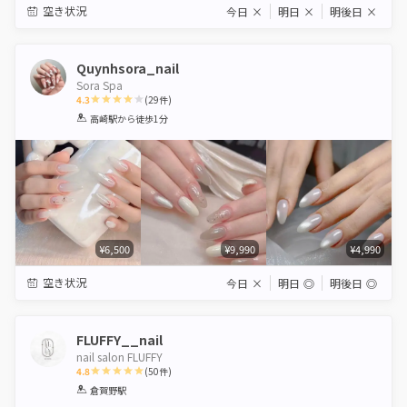
空き状況
今日
×
明日
×
明後日
×
Quynhsora_nail
Sora Spa
4.3
(
29
件)
1
2
3
4
5
高崎駅
から徒歩1分
Star
Stars
Stars
Stars
Stars
¥6,500
¥9,990
¥4,990
空き状況
今日
×
明日
◎
明後日
◎
FLUFFY__nail
nail salon FLUFFY
4.8
(
50
件)
1
2
3
4
5
倉賀野駅
Star
Stars
Stars
Stars
Stars