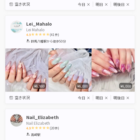
空き状況
今日
×
明日
×
明後日
×
Lei_Mahalo
Lei Mahalo
4.9
(
41
件)
1
2
3
4
5
群馬八幡駅
から徒歩50分
Star
Stars
Stars
Stars
Stars
¥6,980
¥6,000
¥6,000
空き状況
今日
×
明日
×
明後日
×
Nail_Elizabeth
Nail Elizabeth
4.9
(
20
件)
1
2
3
4
5
高崎駅