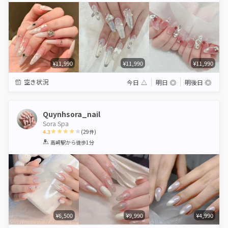
¥11,990
¥11,990
¥11,990
空き状況
今日
△
明日
◎
明後日
◎
Quynhsora_nail
Sora Spa
4.3
(
29
件)
1
2
3
4
5
高崎駅
から徒歩1分
Star
Stars
Stars
Stars
Stars
¥6,500
¥9,990
¥4,990