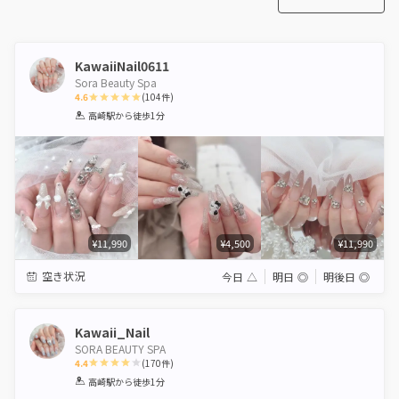
KawaiiNail0611
Sora Beauty Spa
4.6
(
104
件)
1
2
3
4
5
高崎駅
から徒歩1分
Star
Stars
Stars
Stars
Stars
¥11,990
¥4,500
¥11,990
空き状況
今日
△
明日
◎
明後日
◎
Kawaii_Nail
SORA BEAUTY SPA
4.4
(
170
件)
1
2
3
4
5
高崎駅
から徒歩1分
Star
Stars
Stars
Stars
Stars