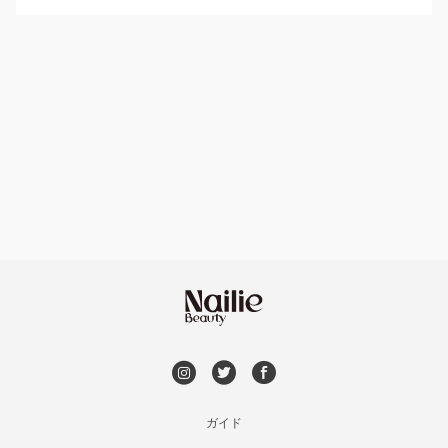
パラジェル
伊勢崎・新伊勢崎
ハンドケアカラー
フィルイン
太田・館林
フット
持ち込み OK
富岡・藤岡・安中
オフのみ
やり放題 あり
渋川・沼田店・みなかみ
初回オフ 無料
群馬県その他
DVD観賞
メンズOK
ガイド