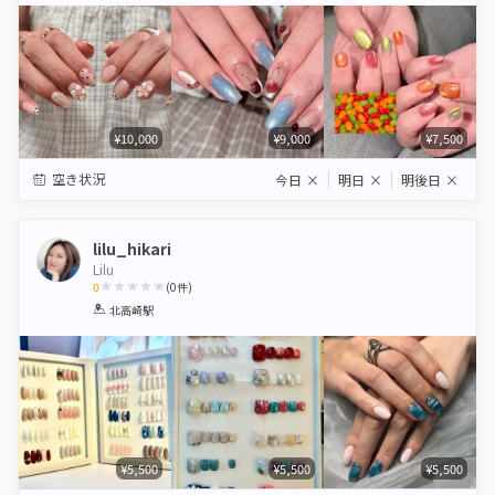
¥10,000
¥9,000
¥7,500
空き状況
今日
×
明日
×
明後日
×
lilu_hikari
Lilu
0
(
0
件)
1
2
3
4
5
北高崎駅
Star
Stars
Stars
Stars
Stars
¥5,500
¥5,500
¥5,500