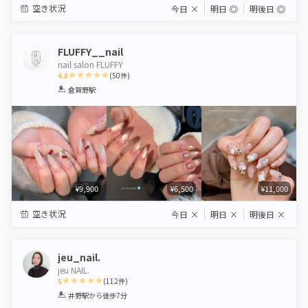
空き状況
今日
×
明日
◎
明後日
◎
FLUFFY__nail
nail salon FLUFFY
4.8
(
50
件)
1
2
3
4
5
倉賀野駅
Star
Stars
Stars
Stars
Stars
¥9,900
¥6,500
¥11,000
空き状況
今日
×
明日
×
明後日
×
jeu_nail.
jeu NAIL.
5
(
112
件)
1
2
3
4
5
井野駅
から徒歩7分
Star
Stars
Stars
Stars
Stars