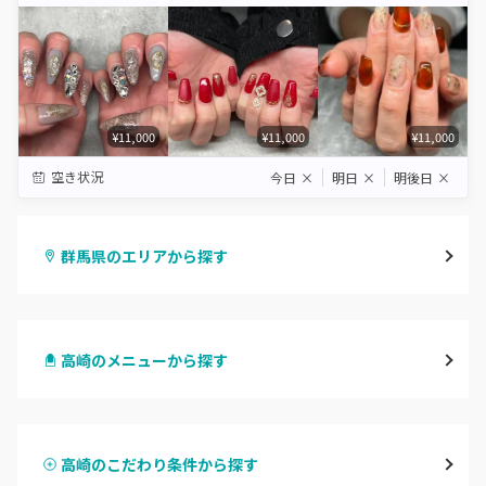
Star
Stars
Stars
Stars
Stars
¥11,000
¥11,000
¥11,000
空き状況
今日
×
明日
×
明後日
×
群馬県のエリアから探す
高崎
高崎のメニューから探す
前橋
ハンドジェル
桐生・相老・相生
高崎のこだわり条件から探す
ハンドスカルプ