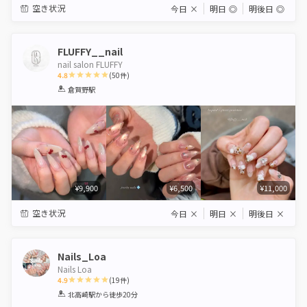
空き状況
今日
×
明日
◎
明後日
◎
FLUFFY__nail
nail salon FLUFFY
4.8
(
50
件)
1
2
3
4
5
倉賀野駅
Star
Stars
Stars
Stars
Stars
¥9,900
¥6,500
¥11,000
空き状況
今日
×
明日
×
明後日
×
Nails_Loa
Nails Loa
4.9
(
19
件)
1
2
3
4
5
北高崎駅
から徒歩20分
Star
Stars
Stars
Stars
Stars