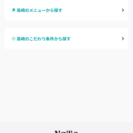
高崎のメニューから探す
前橋
ハンドジェル
桐生・相老・相生
高崎のこだわり条件から探す
ハンドスカルプ
パラジェル
伊勢崎・新伊勢崎
ハンドケアカラー
フィルイン
太田・館林
フット
持ち込み OK
富岡・藤岡・安中
オフのみ
やり放題 あり
渋川・沼田店・みなかみ
初回オフ 無料
群馬県その他