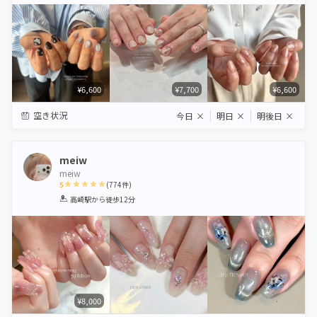
Star
Stars
Stars
Stars
Stars
¥6,600
¥7,700
¥6,600
空き状況
今日
×
明日
×
明後日
×
meiw
meiw
5
(
774
件)
1
2
3
4
5
高崎駅
から徒歩12分
Star
Stars
Stars
Stars
Stars
¥8,000