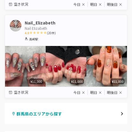
空き状況
今日
×
明日
×
明後日
×
Nail_Elizabeth
Nail Elizabeth
4.9
(
20
件)
1
2
3
4
5
高崎駅
Star
Stars
Stars
Stars
Stars
¥11,000
¥11,000
¥11,000
空き状況
今日
×
明日
×
明後日
×
群馬県のエリアから探す
高崎