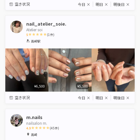
空き状況
今日
×
明日
×
明後日
×
nail_atelier_soie.
Atelier soi
5
(
1
件)
1
2
3
4
5
高崎駅
Star
Stars
Stars
Stars
Stars
¥6,500
¥5,500
空き状況
今日
×
明日
×
明後日
×
m.nails
nailsalon m.
4.9
(
45
件)
1
2
3
4
5
高崎