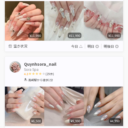
¥11,990
¥11,990
¥11,990
空き状況
今日
△
明日
◎
明後日
◎
Quynhsora_nail
Sora Spa
4.3
(
29
件)
1
2
3
4
5
高崎駅
から徒歩1分
Star
Stars
Stars
Stars
Stars
¥6,500
¥9,990
¥4,990