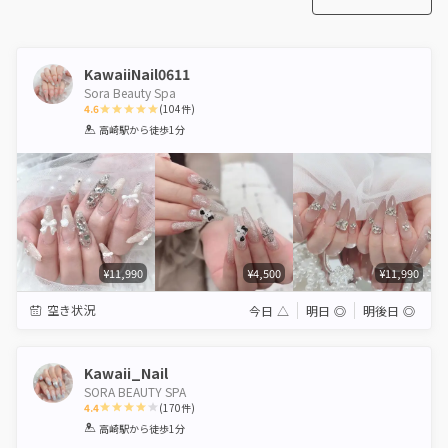
KawaiiNail0611
Sora Beauty Spa
4.6
(
104
件)
1
2
3
4
5
高崎駅
から徒歩1分
Star
Stars
Stars
Stars
Stars
¥11,990
¥4,500
¥11,990
空き状況
今日
△
明日
◎
明後日
◎
Kawaii_Nail
SORA BEAUTY SPA
4.4
(
170
件)
1
2
3
4
5
高崎駅
から徒歩1分
Star
Stars
Stars
Stars
Stars