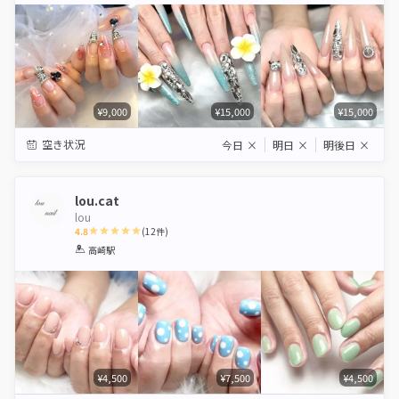
¥9,000
¥15,000
¥15,000
空き状況
今日
×
明日
×
明後日
×
lou.cat
lou
4.8
(
12
件)
1
2
3
4
5
高崎駅
Star
Stars
Stars
Stars
Stars
¥4,500
¥7,500
¥4,500