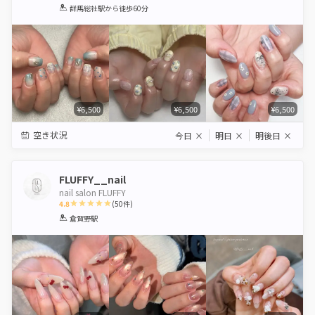
1
2
3
4
5
群馬総社駅
から徒歩60分
Star
Stars
Stars
Stars
Stars
¥6,500
¥6,500
¥6,500
空き状況
今日
×
明日
×
明後日
×
FLUFFY__nail
nail salon FLUFFY
4.8
(
50
件)
1
2
3
4
5
倉賀野駅
Star
Stars
Stars
Stars
Stars