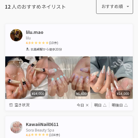
12
人のおすすめ
ネイリスト
おすすめ順
lilu.mao
lilu
4.9
(
10
件)
1
2
3
4
5
北高崎駅
から徒歩20分
Star
Stars
Stars
Stars
Stars
¥14,000
¥6,600
¥14,000
空き状況
今日
×
明日
△
明後日
△
KawaiiNail0611
Sora Beauty Spa
4.6
(
104
件)