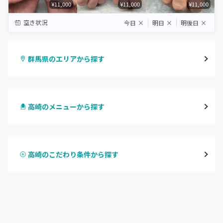
¥11,000
¥11,000
¥11,000
空き状況
今日
×
明日
×
明後日
×
群馬県のエリアから探す
高崎
高崎のメニューから探す
前橋
ハンドジェル
桐生・相老・相生
高崎のこだわり条件から探す
ハンドスカルプ
パラジェル
伊勢崎・新伊勢崎
ハンドケアカラー
フィルイン
太田・館林