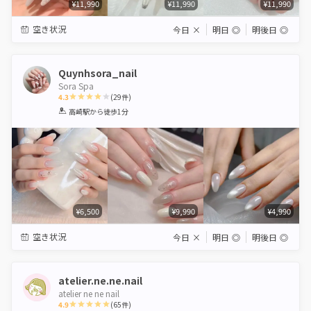
¥11,990
¥11,990
¥11,990
空き状況
今日
×
明日
◎
明後日
◎
Quynhsora_nail
Sora Spa
4.3
(
29
件)
1
2
3
4
5
高崎駅
から徒歩1分
Star
Stars
Stars
Stars
Stars
¥6,500
¥9,990
¥4,990
空き状況
今日
×
明日
◎
明後日
◎
atelier.ne.ne.nail
atelier ne ne nail
4.9
(
65
件)