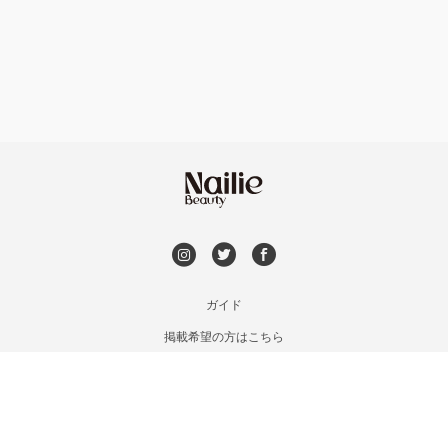
フット
持ち込み OK
富岡・藤岡・安中
オフのみ
やり放題 あり
渋川・沼田店・みなかみ
初回オフ 無料
群馬県その他
DVD観賞
メンズOK
ガイド
掲載希望の方はこちら
出張OK
利用規約
お問い合わせ
子連れOK
特定商取引法に基づく表記