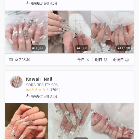
1
2
3
4
5
高崎駅
から徒歩1分
Star
Stars
Stars
Stars
Stars
¥11,990
¥4,500
¥11,990
空き状況
今日
×
明日
◎
明後日
◎
Kawaii_Nail
SORA BEAUTY SPA
4.4
(
170
件)
1
2
3
4
5
高崎駅
から徒歩1分
Star
Stars
Stars
Stars
Stars