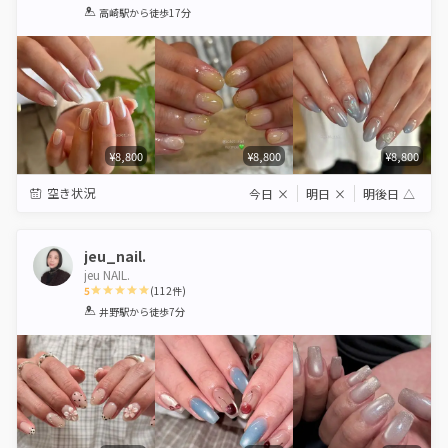
1
2
3
4
5
高崎駅
から徒歩17分
Star
Stars
Stars
Stars
Stars
¥8,800
¥8,800
¥8,800
空き状況
今日
×
明日
×
明後日
△
jeu_nail.
jeu NAIL.
5
(
112
件)
1
2
3
4
5
井野駅
から徒歩7分
Star
Stars
Stars
Stars
Stars