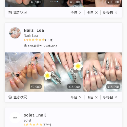
¥9,900
¥6,500
¥11,000
空き状況
今日
×
明日
×
明後日
×
Nails_Loa
Nails Loa
4.9
(
19
件)
1
2
3
4
5
北高崎駅
から徒歩20分
Star
Stars
Stars
Stars
Stars
¥9,000
¥15,000
¥15,000
空き状況
今日
×
明日
×
明後日
×
solet._nail
solet
5
(
37
件)