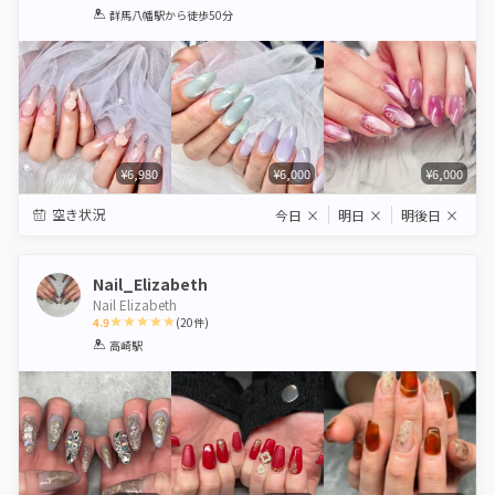
1
2
3
4
5
群馬八幡駅
から徒歩50分
Star
Stars
Stars
Stars
Stars
¥6,980
¥6,000
¥6,000
空き状況
今日
×
明日
×
明後日
×
Nail_Elizabeth
Nail Elizabeth
4.9
(
20
件)
1
2
3
4
5
高崎駅
Star
Stars
Stars
Stars
Stars