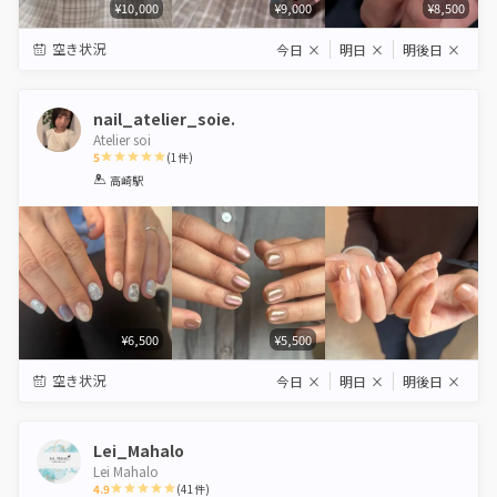
¥10,000
¥9,000
¥8,500
空き状況
今日
×
明日
×
明後日
×
nail_atelier_soie.
Atelier soi
5
(
1
件)
1
2
3
4
5
高崎駅
Star
Stars
Stars
Stars
Stars
¥6,500
¥5,500
空き状況
今日
×
明日
×
明後日
×
Lei_Mahalo
Lei Mahalo
4.9
(
41
件)