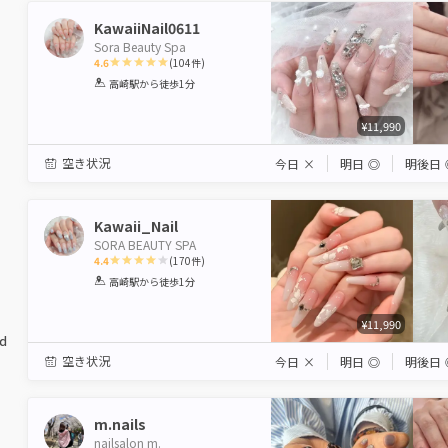
KawaiiNail0611
Sora Beauty Spa
4.6
(
104
件)
1
2
3
4
5
高崎駅
から徒歩1分
Star
Stars
Stars
Stars
Stars
¥11,990
空き状況
今日
×
明日
◎
明後日
Kawaii_Nail
SORA BEAUTY SPA
4.4
(
170
件)
1
2
3
4
5
高崎駅
から徒歩1分
Star
Stars
Stars
Stars
Stars
¥11,990
ed
空き状況
今日
×
明日
◎
明後日
m.nails
nailsalon m.