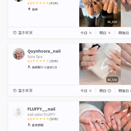
4.9
(
45
件)
1
2
3
4
5
高崎
Star
Stars
Stars
Stars
Stars
¥6,600
空き状況
今日
×
明日
×
明後日
Quynhsora_nail
Sora Spa
4.3
(
29
件)
1
2
3
4
5
高崎駅
から徒歩1分
Star
Stars
Stars
Stars
Stars
¥6,500
空き状況
今日
×
明日
◎
明後日
FLUFFY__nail
nail salon FLUFFY
4.8
(
50
件)
1
2
3
4
5
倉賀野駅
Star
Stars
Stars
Stars
Stars