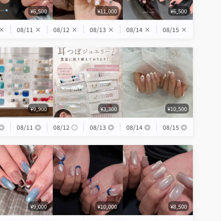
¥6,500
¥11,000
¥6,500
×
08/11
×
08/12
×
08/13
×
08/14
×
08/15
×
¥9,900
¥3,300
¥10,500
◎
08/11
◎
08/12
◯
08/13
◎
08/14
◎
08/15
◎
¥9,000
¥10,000
¥8,500