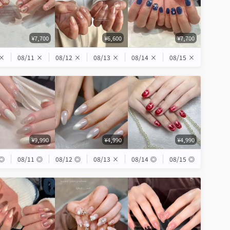
¥7,700
¥6,600
¥7,700
×
08/11
×
08/12
×
08/13
×
08/14
×
08/15
×
¥9,990
¥4,990
¥4,990
◎
08/11
◎
08/12
◎
08/13
×
08/14
◎
08/15
◎