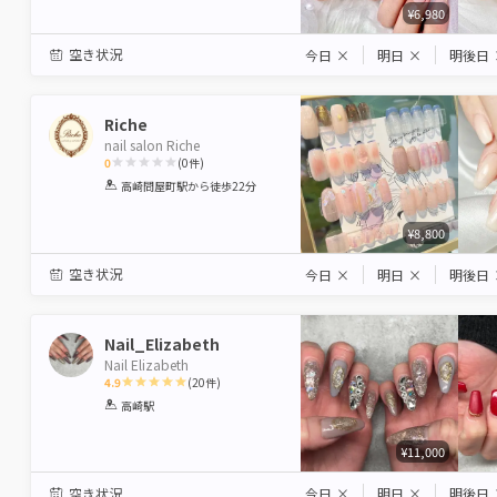
¥6,980
空き状況
今日
×
明日
×
明後日
Riche
nail salon Riche
0
(
0
件)
1
2
3
4
5
高崎問屋町駅
から徒歩22分
Star
Stars
Stars
Stars
Stars
¥8,800
空き状況
今日
×
明日
×
明後日
Nail_Elizabeth
Nail Elizabeth
4.9
(
20
件)
1
2
3
4
5
高崎駅
Star
Stars
Stars
Stars
Stars
¥11,000
空き状況
今日
×
明日
×
明後日