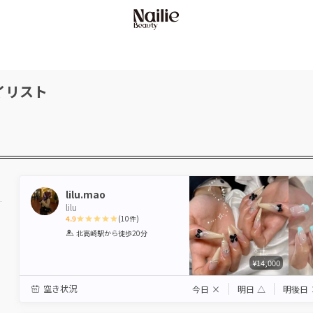
イリスト
lilu.mao
lilu
4.9
(
10
件)
1
2
3
4
5
北高崎駅
から徒歩20分
Star
Stars
Stars
Stars
Stars
¥14,000
空き状況
今日
×
明日
△
明後日