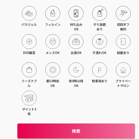
パラジェル
フィルイン
持ち込み

やり放題

初回オフ

OK
あり
無料
DVD観賞
メンズOK
出張OK
子連れOK
個室あり
リーズナブ
朝10時前
夜8時以降
駐車場あり
プライベー
ル
OK
OK
トサロン
ポイント3
倍
検索