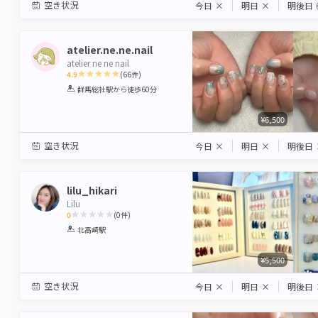
空き状況
今日
×
明日
×
明後日
atelier.ne.ne.nail
atelier ne ne nail
4.9
(
66
件)
1
2
3
4
5
群馬総社駅
から徒歩60分
Star
Stars
Stars
Stars
Stars
¥6,500
空き状況
今日
×
明日
×
明後日
lilu_hikari
Lilu
0
(
0
件)
1
2
3
4
5
北高崎駅
Star
Stars
Stars
Stars
Stars
¥5,500
空き状況
今日
×
明日
×
明後日