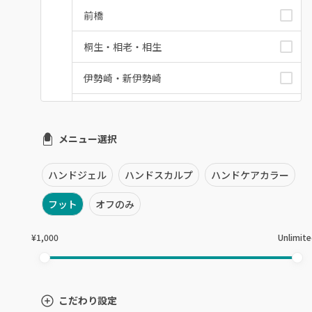
前橋
桐生・相老・相生
伊勢崎・新伊勢崎
太田・館林
メニュー選択
富岡・藤岡・安中
渋川・沼田店・みなかみ
ハンドジェル
ハンドスカルプ
ハンドケアカラー
群馬県その他
フット
オフのみ
¥1,000
Unlimit
こだわり設定