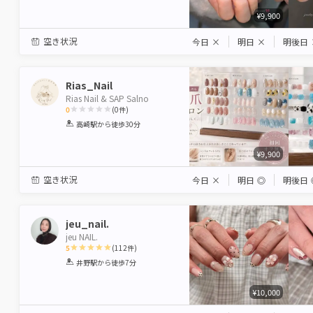
¥9,900
空き状況
今日
×
明日
×
明後日
Rias_Nail
Rias Nail & SAP Salno
0
(
0
件)
1
2
3
4
5
高崎駅
から徒歩30分
Star
Stars
Stars
Stars
Stars
¥9,900
空き状況
今日
×
明日
◎
明後日
jeu_nail.
jeu NAIL.
5
(
112
件)
1
2
3
4
5
井野駅
から徒歩7分
Star
Stars
Stars
Stars
Stars
¥10,000