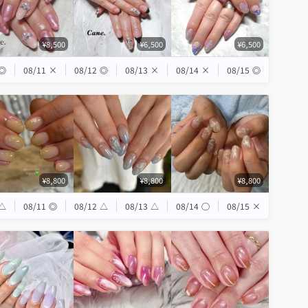
¥8,500
¥6,500
¥6,500
◎
08/11
×
08/12
◎
08/13
×
08/14
×
08/15
◎
¥8,800
¥8,800
¥8,800
△
08/11
◎
08/12
△
08/13
△
08/14
◯
08/15
×