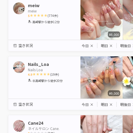
meiw
meiw
5
(
774
件)
1
2
3
4
5
高崎駅
から徒歩12分
Star
Stars
Stars
Stars
Stars
¥8,000
空き状況
今日
×
明日
×
明後日
Nails_Loa
Nails Loa
4.9
(
19
件)
1
2
3
4
5
北高崎駅
から徒歩20分
Star
Stars
Stars
Stars
Stars
¥9,000
空き状況
今日
×
明日
×
明後日
Cane24
ネイルサロン Cane.