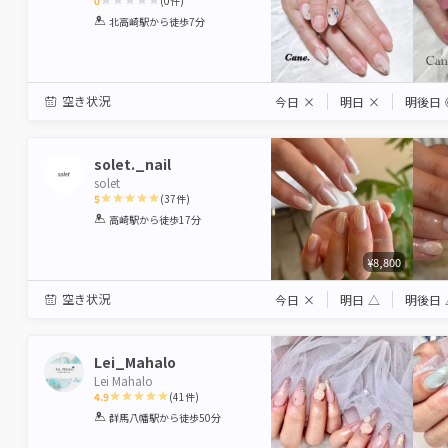
0
(
0
件)
1
2
3
4
5
北高崎駅
から徒歩7分
Star
Stars
Stars
Stars
Stars
空き状況
今日
×
明日
×
明後日
solet._nail
solet
5
(
37
件)
1
2
3
4
5
高崎駅
から徒歩17分
Star
Stars
Stars
Stars
Stars
¥8,800
空き状況
今日
×
明日
△
明後日
Lei_Mahalo
Lei Mahalo
4.9
(
41
件)
1
2
3
4
5
群馬八幡駅
から徒歩50分
Star
Stars
Stars
Stars
Stars