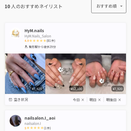
10
人のおすすめ
ネイリスト
おすすめ順
HyM.nails
HyM.Nails_Salon
4.9
(
81
件)
1
2
3
4
5
駒形駅
から徒歩29分
Star
Stars
Stars
Stars
Stars
¥7,920
¥12,100
¥7,920
空き状況
今日
×
明日
×
明後日
×
nailsalon.I_aoi
nailsalon.I
5
(
1
件)