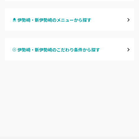
高崎
伊勢崎・新伊勢崎のメニューから探す
前橋
ハンドジェル
桐生・相老・相生
伊勢崎・新伊勢崎のこだわり条件から探す
ハンドスカルプ
パラジェル
伊勢崎・新伊勢崎
ハンドケアカラー
フィルイン
太田・館林
フット
持ち込み OK
富岡・藤岡・安中
オフのみ
やり放題 あり
渋川・沼田店・みなかみ