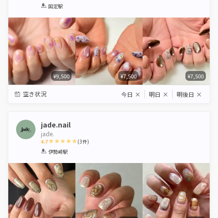
1
2
3
4
5
国定駅
Star
Stars
Stars
Stars
Stars
¥9,500
¥7,500
¥7,500
空き状況
今日
×
明日
×
明後日
×
jade.nail
jade.
4.7
(
3
件)
1
2
3
4
5
伊勢崎駅
Star
Stars
Stars
Stars
Stars