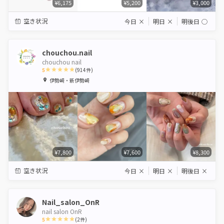
¥6,175
¥5,200
¥3,000
空き状況
今日
×
明日
×
明後日
◯
chouchou.nail
chouchou nail
5
(
914
件)
1
2
3
4
5
伊勢崎・新伊勢崎
Star
Stars
Stars
Stars
Stars
¥7,800
¥7,600
¥8,300
空き状況
今日
×
明日
×
明後日
×
Nail_salon_OnR
nail salon OnR
5
(
2
件)