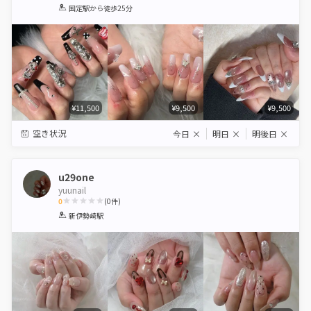
1
2
3
4
5
国定駅
から徒歩25分
Star
Stars
Stars
Stars
Stars
¥11,500
¥9,500
¥9,500
空き状況
今日
×
明日
×
明後日
×
u29one
yuunail
0
(
0
件)
1
2
3
4
5
新伊勢崎駅
Star
Stars
Stars
Stars
Stars