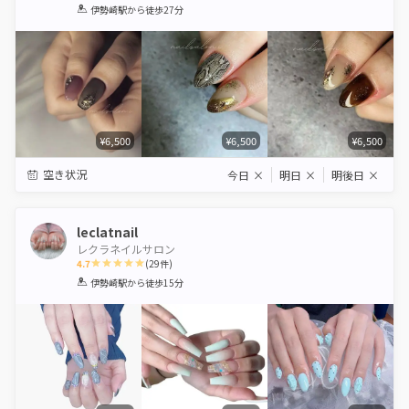
1
2
3
4
5
伊勢崎駅
から徒歩27分
Star
Stars
Stars
Stars
Stars
¥6,500
¥6,500
¥6,500
空き状況
今日
×
明日
×
明後日
×
leclatnail
レクラネイルサロン
4.7
(
29
件)
1
2
3
4
5
伊勢崎駅
から徒歩15分
Star
Stars
Stars
Stars
Stars