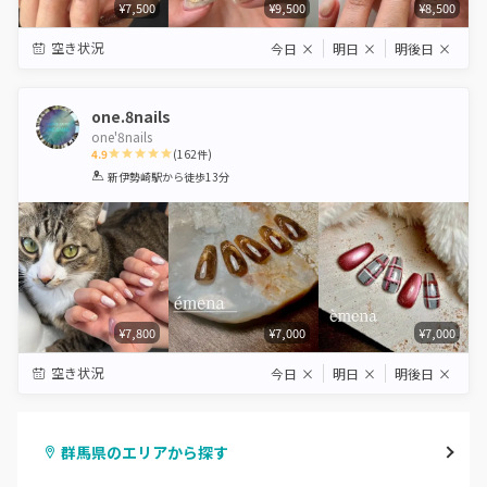
¥7,500
¥9,500
¥8,500
空き状況
今日
×
明日
×
明後日
×
one.8nails
one'8nails
4.9
(
162
件)
1
2
3
4
5
新伊勢崎駅
から徒歩13分
Star
Stars
Stars
Stars
Stars
¥7,800
¥7,000
¥7,000
空き状況
今日
×
明日
×
明後日
×
群馬県のエリアから探す