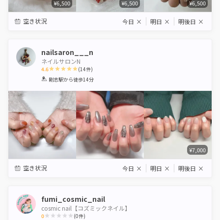
¥6,500
¥6,500
¥6,500
空き状況
今日
×
明日
×
明後日
×
nailsaron___n
ネイルサロンN
4.6
(
14
件)
1
2
3
4
5
剛志駅
から徒歩14分
Star
Stars
Stars
Stars
Stars
¥7,000
空き状況
今日
×
明日
×
明後日
×
fumi_cosmic_nail
cosmic nail【コズミックネイル】
0
(
0
件)