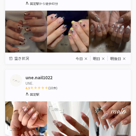
1
2
3
4
5
国定駅
から徒歩40分
Star
Stars
Stars
Stars
Stars
空き状況
今日
×
明日
×
明後日
×
une.nail1022
UNE.
4.9
(
10
件)
1
2
3
4
5
国定駅
Star
Stars
Stars
Stars
Stars