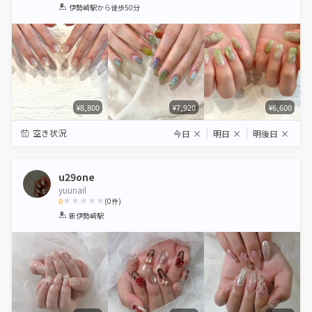
1
2
3
4
5
伊勢崎駅
から徒歩50分
Star
Stars
Stars
Stars
Stars
¥8,800
¥7,920
¥6,600
空き状況
今日
×
明日
×
明後日
×
u29one
yuunail
0
(
0
件)
1
2
3
4
5
新伊勢崎駅
Star
Stars
Stars
Stars
Stars