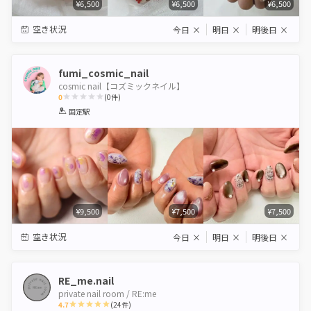
¥6,500
¥6,500
¥6,500
空き状況
今日
×
明日
×
明後日
×
fumi_cosmic_nail
cosmic nail【コズミックネイル】
0
(
0
件)
1
2
3
4
5
国定駅
Star
Stars
Stars
Stars
Stars
¥9,500
¥7,500
¥7,500
空き状況
今日
×
明日
×
明後日
×
RE_me.nail
private nail room / RE:me
4.7
(
24
件)