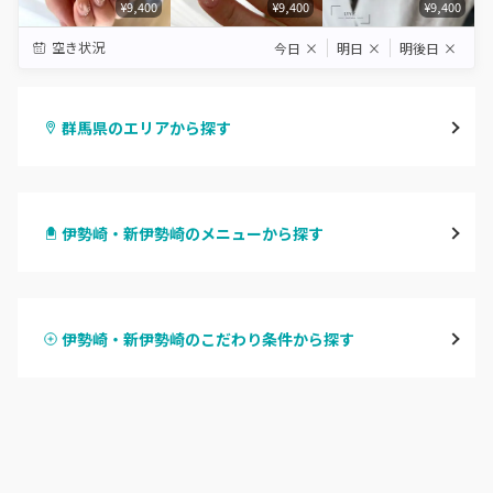
¥9,400
¥9,400
¥9,400
空き状況
今日
×
明日
×
明後日
×
群馬県のエリアから探す
高崎
伊勢崎・新伊勢崎のメニューから探す
前橋
ハンドジェル
桐生・相老・相生
伊勢崎・新伊勢崎のこだわり条件から探す
ハンドスカルプ
パラジェル
伊勢崎・新伊勢崎
ハンドケアカラー
フィルイン
太田・館林