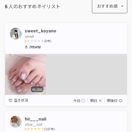
6
人のおすすめ
ネイリスト
おすすめ順
sweet_koyano
sweet
0
(
0
件)
1
2
3
4
5
伊勢崎駅
Star
Stars
Stars
Stars
Stars
¥5,000
空き状況
今日
◯
明日
×
明後日
◎
hii___nail
olive__nail
5
(
167
件)