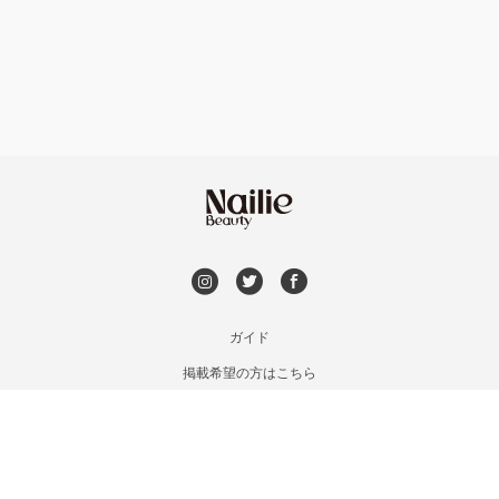
フット
持ち込み OK
富岡・藤岡・安中
オフのみ
やり放題 あり
渋川・沼田店・みなかみ
初回オフ 無料
群馬県その他
DVD観賞
メンズOK
ガイド
掲載希望の方はこちら
出張OK
利用規約
お問い合わせ
子連れOK
特定商取引法に基づく表記