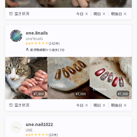
空き状況
今日
×
明日
×
明後日
×
one.8nails
one'8nails
4.9
(
162
件)
1
2
3
4
5
新伊勢崎駅
から徒歩13分
Star
Stars
Stars
Stars
Stars
¥7,800
¥7,000
¥7,000
空き状況
今日
×
明日
×
明後日
×
une.nail1022
UNE.
4.9
(
10
件)