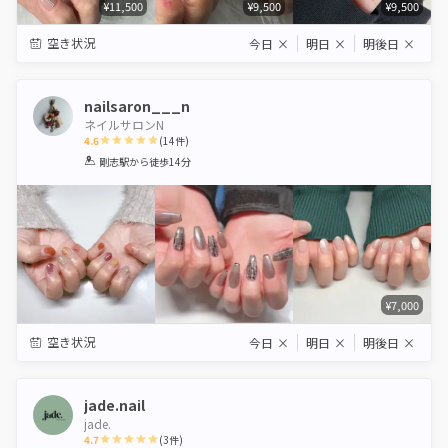
¥11,500
¥9,500
¥9,500
空き状況
今日
×
明日
×
明後日
×
nailsaron___n
ネイルサロンN
4.6
(
14
件)
1
2
3
4
5
剛志駅
から徒歩14分
Star
Stars
Stars
Stars
Stars
¥7,000
空き状況
今日
×
明日
×
明後日
×
jade.nail
jade.
4.7
(
3
件)