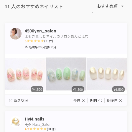
11
人のおすすめ
ネイリスト
おすすめ順
4500yen_salon
よもぎ蒸しとネイルのサロンあんどえむ
5
(
21
件)
1
2
3
4
5
新町駅
から徒歩30分
Star
Stars
Stars
Stars
Stars
¥4,500
¥4,500
¥4,500
空き状況
今日
×
明日
◯
明後日
×
HyM.nails
HyM.Nails_Salon
4.9
(
81
件)