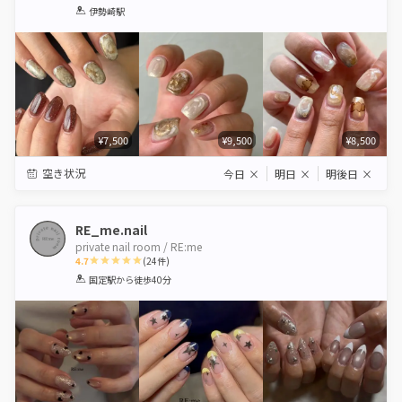
1
2
3
4
5
伊勢崎駅
Star
Stars
Stars
Stars
Stars
¥7,500
¥9,500
¥8,500
空き状況
今日
×
明日
×
明後日
×
RE_me.nail
private nail room / RE:me
4.7
(
24
件)
1
2
3
4
5
国定駅
から徒歩40分
Star
Stars
Stars
Stars
Stars