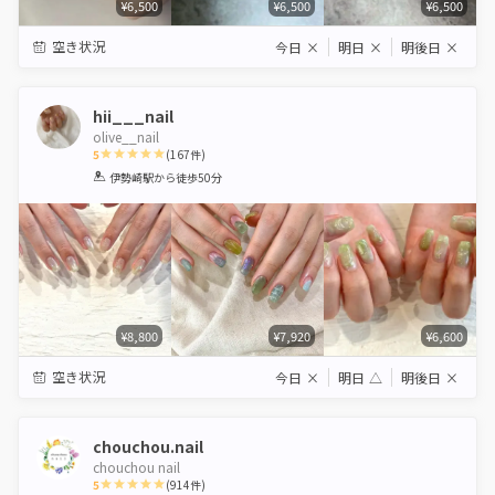
¥6,500
¥6,500
¥6,500
空き状況
今日
×
明日
×
明後日
×
hii___nail
olive__nail
5
(
167
件)
1
2
3
4
5
伊勢崎駅
から徒歩50分
Star
Stars
Stars
Stars
Stars
¥8,800
¥7,920
¥6,600
空き状況
今日
×
明日
△
明後日
×
chouchou.nail
chouchou nail
5
(
914
件)