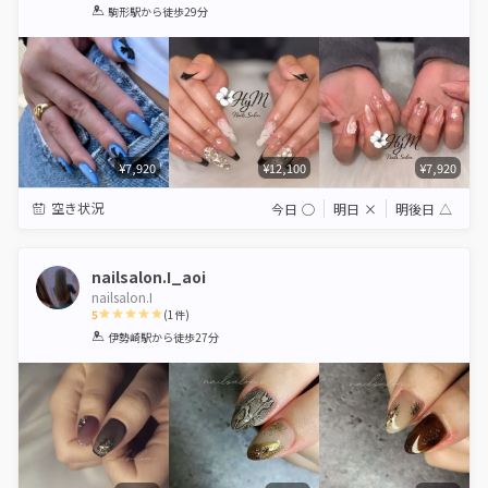
1
2
3
4
5
駒形駅
から徒歩29分
Star
Stars
Stars
Stars
Stars
¥7,920
¥12,100
¥7,920
空き状況
今日
◯
明日
×
明後日
△
nailsalon.I_aoi
nailsalon.I
5
(
1
件)
1
2
3
4
5
伊勢崎駅
から徒歩27分
Star
Stars
Stars
Stars
Stars