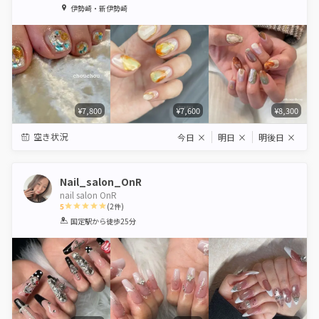
1
2
3
4
5
伊勢崎・新伊勢崎
Star
Stars
Stars
Stars
Stars
¥7,800
¥7,600
¥8,300
空き状況
今日
×
明日
×
明後日
×
Nail_salon_OnR
nail salon OnR
5
(
2
件)
1
2
3
4
5
国定駅
から徒歩25分
Star
Stars
Stars
Stars
Stars