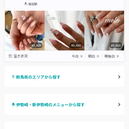
1
2
3
4
5
国定駅
Star
Stars
Stars
Stars
Stars
¥9,400
¥9,400
¥9,400
空き状況
今日
×
明日
×
明後日
×
群馬県のエリアから探す
高崎
伊勢崎・新伊勢崎のメニューから探す
前橋
ハンドジェル
桐生・相老・相生