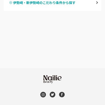
伊勢崎・新伊勢崎のこだわり条件から探す
ハンドスカルプ
パラジェル
伊勢崎・新伊勢崎
ハンドケアカラー
フィルイン
太田・館林
フット
持ち込み OK
富岡・藤岡・安中
オフのみ
やり放題 あり
渋川・沼田店・みなかみ
初回オフ 無料
群馬県その他
DVD観賞