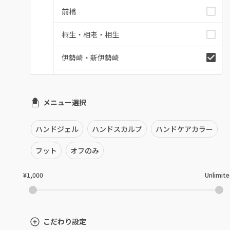
前橋
桐生・相老・相生
伊勢崎・新伊勢崎
太田・館林
メニュー選択
富岡・藤岡・安中
渋川・沼田店・みなかみ
ハンドジェル
ハンドスカルプ
ハンドケアカラー
群馬県その他
フット
オフのみ
¥1,000
Unlimit
こだわり設定