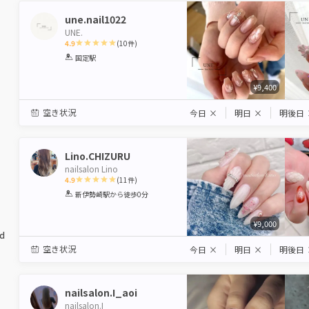
une.nail1022
UNE.
4.9
(
10
件)
1
2
3
4
5
国定駅
Star
Stars
Stars
Stars
Stars
¥9,400
空き状況
今日
×
明日
×
明後日
Lino.CHIZURU
nailsalon Lino
4.9
(
11
件)
1
2
3
4
5
新伊勢崎駅
から徒歩0分
Star
Stars
Stars
Stars
Stars
¥9,000
ed
空き状況
今日
×
明日
×
明後日
nailsalon.I_aoi
nailsalon.I