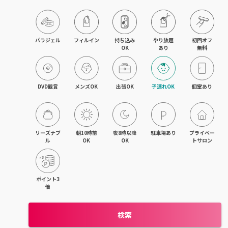
パラジェル
フィルイン
持ち込み

やり放題

初回オフ

OK
あり
無料
DVD観賞
メンズOK
出張OK
子連れOK
個室あり
リーズナブ
朝10時前
夜8時以降
駐車場あり
プライベー
ル
OK
OK
トサロン
ポイント3
倍
検索