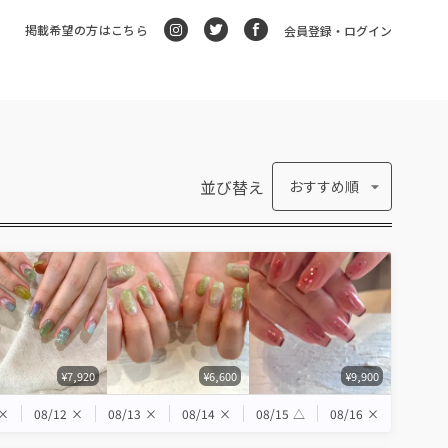
掲載希望の方はこちら
会員登録・ログイン
並び替え
おすすめ順
¥7,920
¥6,600
¥9,900
×
08/12
×
08/13
×
08/14
×
08/15
△
08/16
×