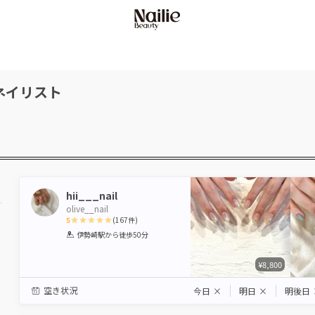
ネイリスト
hii___nail
olive__nail
5
(
167
件)
1
2
3
4
5
伊勢崎駅
から徒歩50分
Star
Stars
Stars
Stars
Stars
¥8,800
空き状況
今日
×
明日
×
明後日