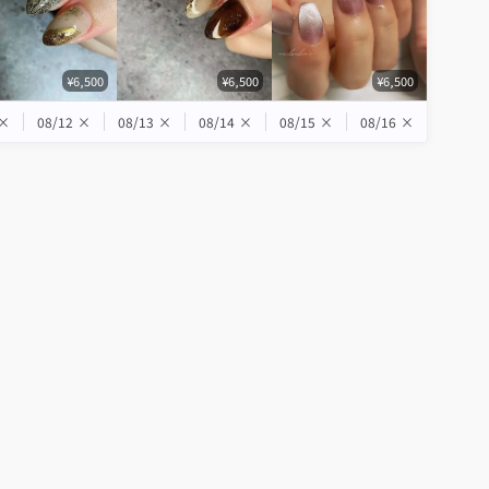
¥6,500
¥6,500
¥6,500
×
08/12
×
08/13
×
08/14
×
08/15
×
08/16
×