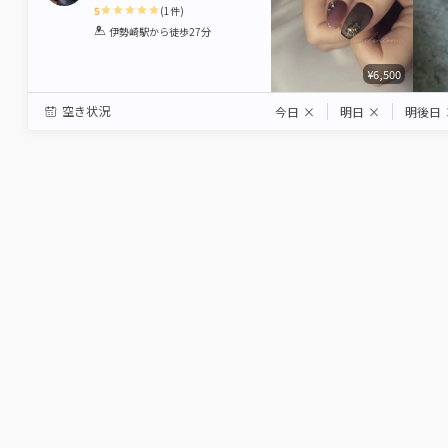
5
(
1
件)
1
2
3
4
5
伊勢崎駅
から徒歩27分
Star
Stars
Stars
Stars
Stars
¥6,500
空き状況
今日
×
明日
×
明後日