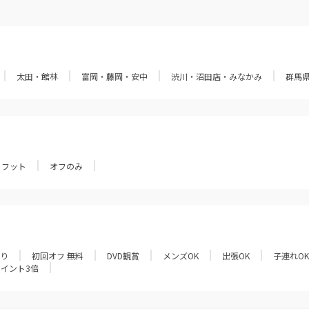
太田・館林
富岡・藤岡・安中
渋川・沼田店・みなかみ
群馬
フット
オフのみ
あり
初回オフ 無料
DVD観賞
メンズOK
出張OK
子連れOK
ポイント3倍