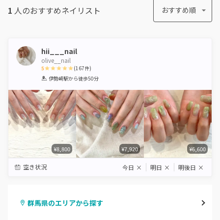
1
人のおすすめ
ネイリスト
おすすめ順
hii___nail
olive__nail
5
(
167
件)
1
2
3
4
5
伊勢崎駅
から徒歩50分
Star
Stars
Stars
Stars
Stars
¥8,800
¥7,920
¥6,600
空き状況
今日
×
明日
×
明後日
×
群馬県のエリアから探す