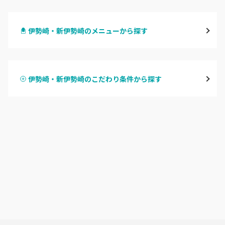
高崎
伊勢崎・新伊勢崎のメニューから探す
前橋
ハンドジェル
桐生・相老・相生
伊勢崎・新伊勢崎のこだわり条件から探す
ハンドスカルプ
パラジェル
伊勢崎・新伊勢崎
ハンドケアカラー
フィルイン
太田・館林
フット
持ち込み OK
富岡・藤岡・安中
オフのみ
やり放題 あり
渋川・沼田店・みなかみ