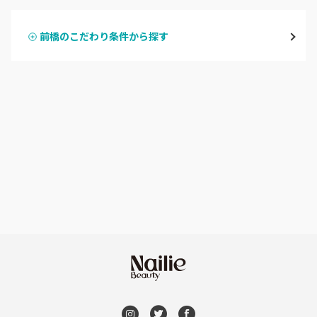
桐生・相老・相生
前橋のこだわり条件から探す
ハンドスカルプ
パラジェル
伊勢崎・新伊勢崎
ハンドケアカラー
フィルイン
太田・館林
フット
持ち込み OK
富岡・藤岡・安中
オフのみ
やり放題 あり
渋川・沼田店・みなかみ
初回オフ 無料
群馬県その他
DVD観賞