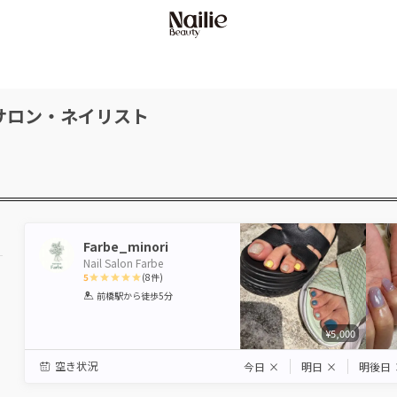
サロン・ネイリスト
Farbe_minori
Nail Salon Farbe
5
(
8
件)
1
2
3
4
5
前橋駅
から徒歩5分
Star
Stars
Stars
Stars
Stars
¥5,000
空き状況
今日
×
明日
×
明後日