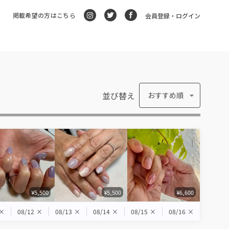
掲載希望の方はこちら
会員登録・ログイン
並び替え
おすすめ順
¥5,500
¥5,500
¥6,600
×
08/12
×
08/13
×
08/14
×
08/15
×
08/16
×