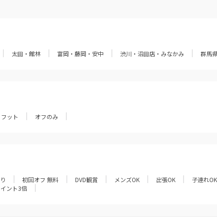
太田・館林
富岡・藤岡・安中
渋川・沼田店・みなかみ
群馬
フット
オフのみ
あり
初回オフ 無料
DVD観賞
メンズOK
出張OK
子連れOK
ポイント3倍