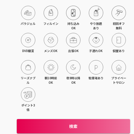
パラジェル
フィルイン
持ち込み

やり放題

初回オフ

OK
あり
無料
DVD観賞
メンズOK
出張OK
子連れOK
個室あり
リーズナブ
朝10時前
夜8時以降
駐車場あり
プライベー
ル
OK
OK
トサロン
ポイント3
倍
検索