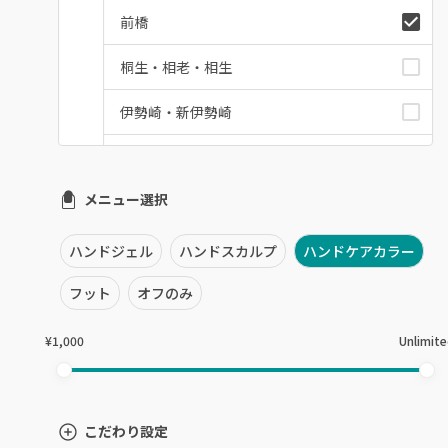
前橋
桐生・相老・相生
伊勢崎・新伊勢崎
太田・館林
メニュー選択
富岡・藤岡・安中
渋川・沼田店・みなかみ
ハンドジェル
ハンドスカルプ
ハンドケアカラー
群馬県その他
フット
オフのみ
¥1,000
Unlimit
こだわり設定