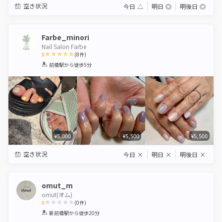
空き状況
今日
△
明日
◎
明後日
◎
Farbe_minori
Nail Salon Farbe
5
(
8
件)
1
2
3
4
5
前橋駅
から徒歩5分
Star
Stars
Stars
Stars
Stars
¥5,000
¥5,500
¥5,500
空き状況
今日
×
明日
×
明後日
×
omut_m
omut(オム)
0
(
0
件)
1
2
3
4
5
新前橋駅
から徒歩20分
Star
Stars
Stars
Stars
Stars