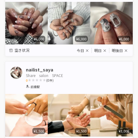
Star
Stars
Stars
Stars
Stars
¥6,000
¥6,000
¥6,000
空き状況
今日
×
明日
×
明後日
×
nailist_saya
Share salon SPACE
0
(
0
件)
1
2
3
4
5
前橋駅
Star
Stars
Stars
Stars
Stars
¥1,500
¥1,500
¥3,000