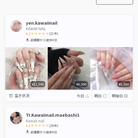
yen.kawaiinail
KAWAII NAIL
4.2
(
21
件)
1
2
3
4
5
前橋駅
から徒歩4分
Star
Stars
Stars
Stars
Stars
¥11,990
¥9,990
¥5,990
空き状況
今日
△
明日
◯
明後日
◎
Tr.Kawaiinail.maebashi1
Kawaii nail
4.3
(
29
件)
1
2
3
4
5
前橋駅
から徒歩4分
Star
Stars
Stars
Stars
Stars