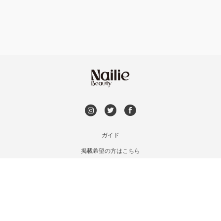
持ち込み OK
富岡・藤岡・安中
オフのみ
やり放題 あり
渋川・沼田店・みなかみ
初回オフ 無料
群馬県その他
DVD観賞
メンズOK
ガイド
掲載希望の方はこちら
出張OK
利用規約
お問い合わせ
子連れOK
特定商取引法に基づく表記
プライバシーポリシー