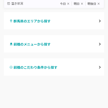
空き状況
今日
×
明日
×
明後日
×
群馬県のエリアから探す
高崎
前橋のメニューから探す
前橋
ハンドジェル
桐生・相老・相生
前橋のこだわり条件から探す
ハンドスカルプ
パラジェル
伊勢崎・新伊勢崎
ハンドケアカラー
フィルイン
太田・館林
フット