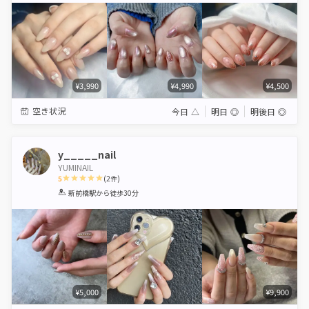
¥3,990
¥4,990
¥4,500
空き状況
今日
△
明日
◎
明後日
◎
y_____nail
YUMINAIL
5
(
2
件)
1
2
3
4
5
新前橋駅
から徒歩30分
Star
Stars
Stars
Stars
Stars
¥5,000
¥9,900