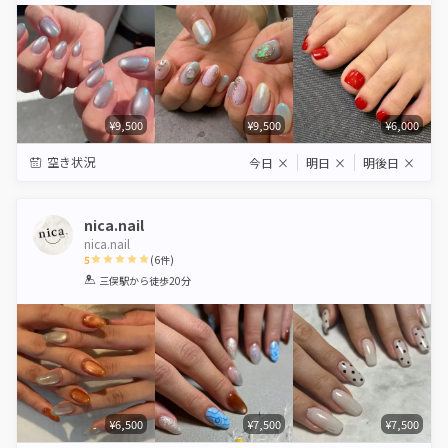
¥9,500
¥9,500
¥6,000
空き状況
今日
×
明日
×
明後日
×
nica.nail
nica.nail
5
(
6
件)
1
2
3
4
5
三俣駅
から徒歩20分
Star
Stars
Stars
Stars
Stars
¥6,500
¥7,500
¥7,500