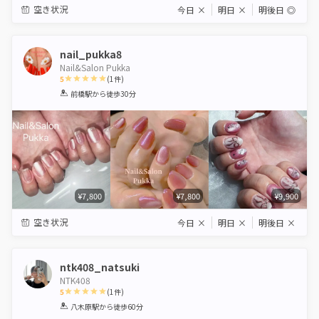
空き状況
今日
×
明日
×
明後日
◎
nail_pukka8
Nail&Salon Pukka
5
(
1
件)
1
2
3
4
5
前橋駅
から徒歩30分
Star
Stars
Stars
Stars
Stars
¥7,800
¥7,800
¥9,900
空き状況
今日
×
明日
×
明後日
×
ntk408_natsuki
NTK408
5
(
1
件)
1
2
3
4
5
八木原駅
から徒歩60分