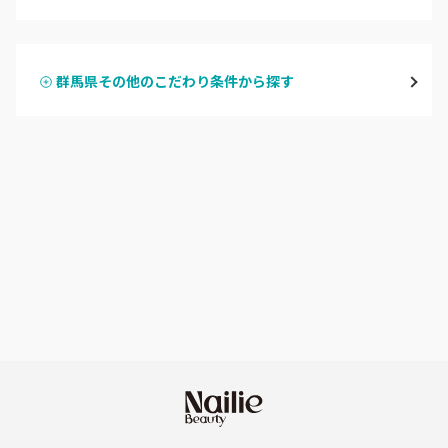
ハンドジェル
桐生・相老・相生
群馬県その他のこだわり条件から探す
ハンドスカルプ
パラジェル
伊勢崎・新伊勢崎
ハンドケアカラー
フィルイン
太田・館林
フット
持ち込み OK
富岡・藤岡・安中
オフのみ
やり放題 あり
渋川・沼田店・みなかみ
初回オフ 無料
群馬県その他