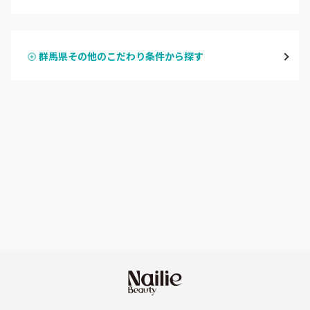
ハンドジェル
桐生・相老・相生
群馬県その他のこだわり条件から探す
ハンドスカルプ
パラジェル
伊勢崎・新伊勢崎
ハンドケアカラー
フィルイン
太田・館林
フット
持ち込み OK
富岡・藤岡・安中
オフのみ
やり放題 あり
渋川・沼田店・みなかみ
初回オフ 無料
群馬県その他