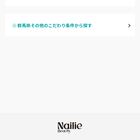
ハンドジェル
桐生・相老・相生
群馬県その他のこだわり条件から探す
ハンドスカルプ
パラジェル
伊勢崎・新伊勢崎
ハンドケアカラー
フィルイン
太田・館林
フット
持ち込み OK
富岡・藤岡・安中
オフのみ
やり放題 あり
渋川・沼田店・みなかみ
初回オフ 無料
群馬県その他