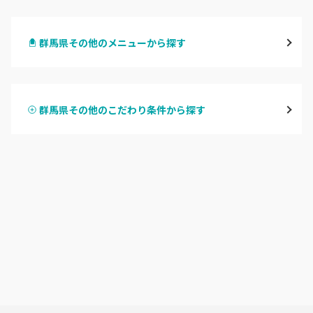
高崎
群馬県その他のメニューから探す
前橋
ハンドジェル
桐生・相老・相生
群馬県その他のこだわり条件から探す
ハンドスカルプ
パラジェル
伊勢崎・新伊勢崎
ハンドケアカラー
フィルイン
太田・館林
フット
持ち込み OK
富岡・藤岡・安中
オフのみ
やり放題 あり
渋川・沼田店・みなかみ