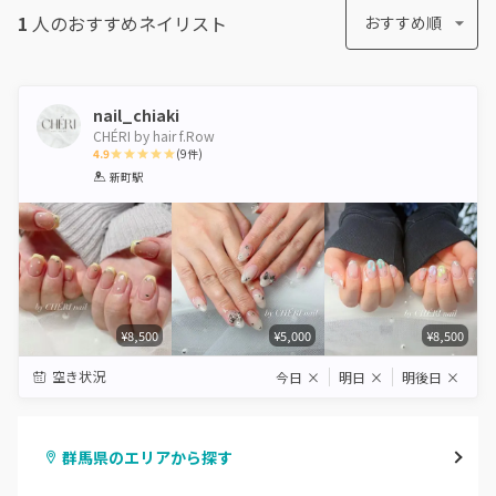
1
人のおすすめ
ネイリスト
おすすめ順
nail_chiaki
CHÉRI by hair f.Row
4.9
(
9
件)
1
2
3
4
5
新町駅
Star
Stars
Stars
Stars
Stars
¥8,500
¥5,000
¥8,500
空き状況
今日
×
明日
×
明後日
×
群馬県のエリアから探す