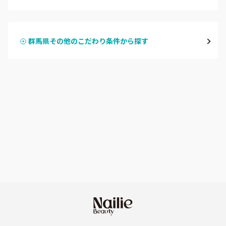
ハンドジェル
桐生・相老・相生
群馬県その他のこだわり条件から探す
ハンドスカルプ
パラジェル
伊勢崎・新伊勢崎
ハンドケアカラー
フィルイン
太田・館林
フット
持ち込み OK
富岡・藤岡・安中
オフのみ
やり放題 あり
渋川・沼田店・みなかみ
初回オフ 無料
群馬県その他