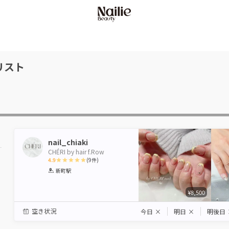
リスト
nail_chiaki
CHÉRI by hair f.Row
4.9
(
9
件)
1
2
3
4
5
新町駅
Star
Stars
Stars
Stars
Stars
¥8,500
空き状況
今日
×
明日
×
明後日