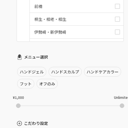
前橋
桐生・相老・相生
伊勢崎・新伊勢崎
太田・館林
メニュー選択
富岡・藤岡・安中
渋川・沼田店・みなかみ
ハンドジェル
ハンドスカルプ
ハンドケアカラー
群馬県その他
フット
オフのみ
¥1,000
Unlimit
こだわり設定