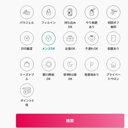
パラジェル
フィルイン
持ち込み

やり放題

初回オフ

OK
あり
無料
DVD観賞
メンズOK
出張OK
子連れOK
個室あり
リーズナブ
朝10時前
夜8時以降
駐車場あり
プライベー
ル
OK
OK
トサロン
ポイント3
倍
検索