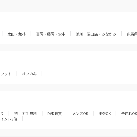
太田・館林
富岡・藤岡・安中
渋川・沼田店・みなかみ
群馬
フット
オフのみ
あり
初回オフ 無料
DVD観賞
メンズOK
出張OK
子連れOK
ポイント3倍