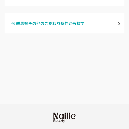
ハンドジェル
桐生・相老・相生
群馬県その他のこだわり条件から探す
ハンドスカルプ
パラジェル
伊勢崎・新伊勢崎
ハンドケアカラー
フィルイン
太田・館林
フット
持ち込み OK
富岡・藤岡・安中
オフのみ
やり放題 あり
渋川・沼田店・みなかみ
初回オフ 無料
群馬県その他