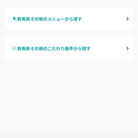
高崎
群馬県その他のメニューから探す
前橋
ハンドジェル
桐生・相老・相生
群馬県その他のこだわり条件から探す
ハンドスカルプ
パラジェル
伊勢崎・新伊勢崎
ハンドケアカラー
フィルイン
太田・館林
フット
持ち込み OK
富岡・藤岡・安中
オフのみ
やり放題 あり
渋川・沼田店・みなかみ