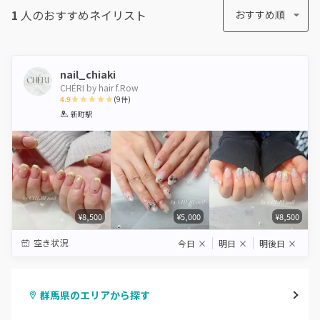
1
人のおすすめ
ネイリスト
おすすめ順
nail_chiaki
CHÉRI by hair f.Row
4.9
(
9
件)
1
2
3
4
5
新町駅
Star
Stars
Stars
Stars
Stars
¥8,500
¥5,000
¥8,500
空き状況
今日
×
明日
×
明後日
×
群馬県のエリアから探す