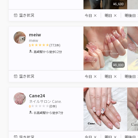
¥6,600
空き状況
今日
×
明日
×
明後日
meiw
meiw
5
(
773
件)
1
2
3
4
5
高崎駅
から徒歩12分
Star
Stars
Stars
Stars
Stars
¥8,000
空き状況
今日
×
明日
×
明後日
Cane24
ネイルサロン Cane.
0
(
0
件)
1
2
3
4
5
北高崎駅
から徒歩7分
Star
Stars
Stars
Stars
Stars
空き状況
今日
×
明日
×
明後日