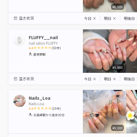
¥6,500
空き状況
今日
×
明日
×
明後日
FLUFFY__nail
nail salon FLUFFY
4.8
(
50
件)
1
2
3
4
5
倉賀野駅
Star
Stars
Stars
Stars
Stars
¥9,900
空き状況
今日
×
明日
×
明後日
Nails_Loa
Nails Loa
4.9
(
19
件)
1
2
3
4
5
北高崎駅
から徒歩20分
Star
Stars
Stars
Stars
Stars
¥9,000