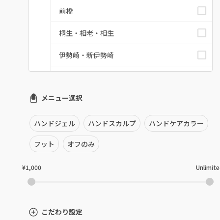
前橋
桐生・相老・相生
伊勢崎・新伊勢崎
太田・館林
メニュー選択
富岡・藤岡・安中
渋川・沼田店・みなかみ
ハンドジェル
ハンドスカルプ
ハンドケアカラー
群馬県その他
フット
オフのみ
¥1,000
Unlimit
こだわり設定