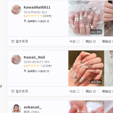
KawaiiNail0611
Sora Beauty Spa
4.6
(
104
件)
1
2
3
4
5
高崎駅
から徒歩1分
Star
Stars
Stars
Stars
Stars
¥11,990
空き状況
今日
◯
明日
◎
明後日
Kawaii_Nail
SORA BEAUTY SPA
4.4
(
170
件)
1
2
3
4
5
高崎駅
から徒歩1分
Star
Stars
Stars
Stars
Stars
¥11,990
ed
空き状況
今日
◯
明日
◎
明後日
enkanail_
縁香 -ENKA-