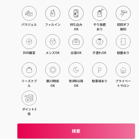
パラジェル
フィルイン
持ち込み

やり放題

初回オフ

OK
あり
無料
DVD観賞
メンズOK
出張OK
子連れOK
個室あり
リーズナブ
朝10時前
夜8時以降
駐車場あり
プライベー
ル
OK
OK
トサロン
ポイント3
倍
検索