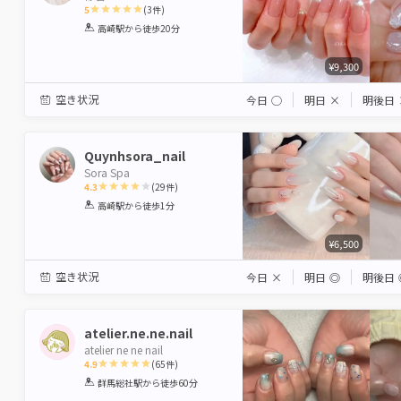
5
(
3
件)
1
2
3
4
5
高崎駅
から徒歩20分
Star
Stars
Stars
Stars
Stars
¥9,300
空き状況
今日
◯
明日
×
明後日
Quynhsora_nail
Sora Spa
4.3
(
29
件)
1
2
3
4
5
高崎駅
から徒歩1分
Star
Stars
Stars
Stars
Stars
¥6,500
空き状況
今日
×
明日
◎
明後日
atelier.ne.ne.nail
atelier ne ne nail
4.9
(
65
件)
1
2
3
4
5
群馬総社駅
から徒歩60分
Star
Stars
Stars
Stars
Stars