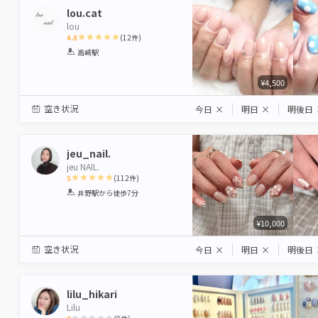
lou.cat
lou
4.8
(
12
件)
1
2
3
4
5
高崎駅
Star
Stars
Stars
Stars
Stars
¥4,500
空き状況
今日
×
明日
×
明後日
jeu_nail.
jeu NAIL.
5
(
112
件)
1
2
3
4
5
井野駅
から徒歩7分
Star
Stars
Stars
Stars
Stars
¥10,000
空き状況
今日
×
明日
×
明後日
lilu_hikari
Lilu