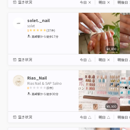
空き状況
今日
×
明日
×
明後日
solet._nail
solet
5
(
37
件)
1
2
3
4
5
高崎駅
から徒歩17分
Star
Stars
Stars
Stars
Stars
¥8,800
空き状況
今日
△
明日
×
明後日
Rias_Nail
Rias Nail & SAP Salno
0
(
0
件)
1
2
3
4
5
高崎駅
から徒歩30分
Star
Stars
Stars
Stars
Stars
¥9,900
空き状況
今日
△
明日
△
明後日