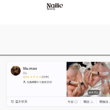
lilu.mao
lilu
4.9
(
10
件)
1
2
3
4
5
北高崎駅
から徒歩20分
Star
Stars
Stars
Stars
Stars
¥14,000
空き状況
今日
◯
明日
△
明後日