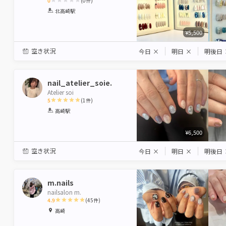
0
(
0
件)
1
2
3
4
5
北高崎駅
Star
Stars
Stars
Stars
Stars
¥5,500
空き状況
今日
×
明日
×
明後日
nail_atelier_soie.
Atelier soi
5
(
1
件)
1
2
3
4
5
高崎駅
Star
Stars
Stars
Stars
Stars
¥6,500
空き状況
今日
×
明日
×
明後日
m.nails
nailsalon m.
4.9
(
45
件)
1
2
3
4
5
高崎
Star
Stars
Stars
Stars
Stars