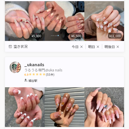
¥9,900
¥6,500
¥11,000
空き状況
今日
×
明日
×
明後日
×
_ukanails
うるうる専門🧊uka nails
4.9
(
55
件)
1
2
3
4
5
細谷駅
Star
Stars
Stars
Stars
Stars