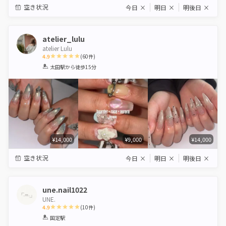
空き状況
今日
×
明日
×
明後日
×
atelier_lulu
atelier Lulu
4.9
(
60
件)
1
2
3
4
5
太田駅
から徒歩15分
Star
Stars
Stars
Stars
Stars
¥14,000
¥9,000
¥14,000
空き状況
今日
×
明日
×
明後日
×
une.nail1022
UNE.
4.9
(
10
件)
1
2
3
4
5
国定駅