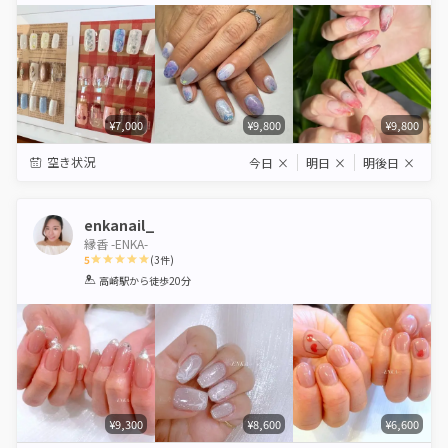
¥7,000
¥9,800
¥9,800
空き状況
今日
×
明日
×
明後日
×
enkanail_
縁香 -ENKA-
5
(
3
件)
1
2
3
4
5
高崎駅
から徒歩20分
Star
Stars
Stars
Stars
Stars
¥9,300
¥8,600
¥6,600