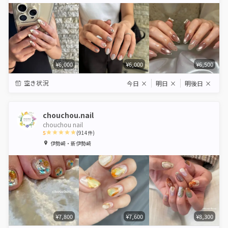
Star
Stars
Stars
Stars
Stars
¥6,000
¥6,000
¥6,500
空き状況
今日
×
明日
×
明後日
×
chouchou.nail
chouchou nail
5
(
914
件)
1
2
3
4
5
伊勢崎・新伊勢崎
Star
Stars
Stars
Stars
Stars
¥7,800
¥7,600
¥8,300