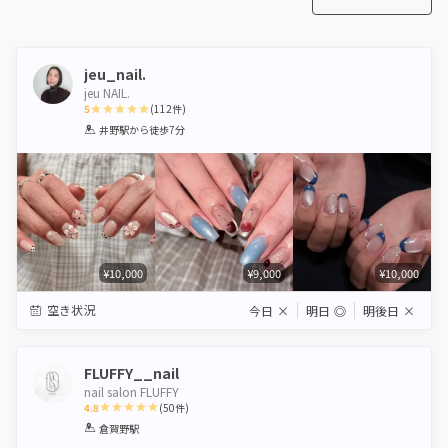
jeu_nail.
jeu NAIL.
5
(
112
件)
1
2
3
4
5
井野駅
から徒歩7分
Star
Stars
Stars
Stars
Stars
¥10,000
¥9,000
¥10,000
空き状況
今日
×
明日
◎
明後日
×
FLUFFY__nail
nail salon FLUFFY
4.8
(
50
件)
1
2
3
4
5
倉賀野駅
Star
Stars
Stars
Stars
Stars