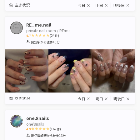
空き状況
今日
×
明日
×
明後日
×
RE_me.nail
private nail room / RE:me
4.7
(
24
件)
1
2
3
4
5
国定駅
から徒歩40分
Star
Stars
Stars
Stars
Stars
空き状況
今日
×
明日
×
明後日
×
one.8nails
one'8nails
4.9
(
162
件)
1
2
3
4
5
新伊勢崎駅
から徒歩13分