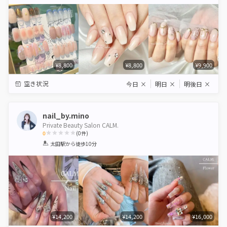
Star
Stars
Stars
Stars
Stars
¥8,800
¥8,800
¥9,900
空き状況
今日
×
明日
×
明後日
×
nail_by.mino
Private Beauty Salon CALM.
0
(
0
件)
1
2
3
4
5
太田駅
から徒歩10分
Star
Stars
Stars
Stars
Stars
¥14,200
¥14,200
¥16,000