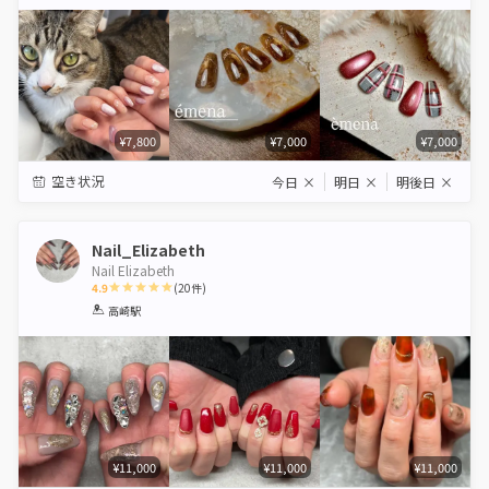
Star
Stars
Stars
Stars
Stars
¥7,800
¥7,000
¥7,000
空き状況
今日
×
明日
×
明後日
×
Nail_Elizabeth
Nail Elizabeth
4.9
(
20
件)
1
2
3
4
5
高崎駅
Star
Stars
Stars
Stars
Stars
¥11,000
¥11,000
¥11,000