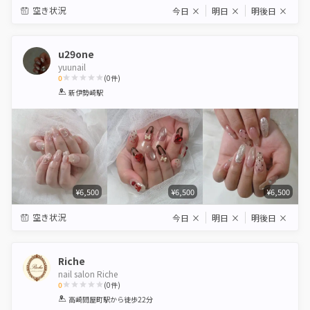
空き状況
今日
×
明日
×
明後日
×
u29one
yuunail
0
(
0
件)
1
2
3
4
5
新伊勢崎駅
Star
Stars
Stars
Stars
Stars
¥6,500
¥6,500
¥6,500
空き状況
今日
×
明日
×
明後日
×
Riche
nail salon Riche
0
(
0
件)
1
2
3
4
5
高崎問屋町駅
から徒歩22分