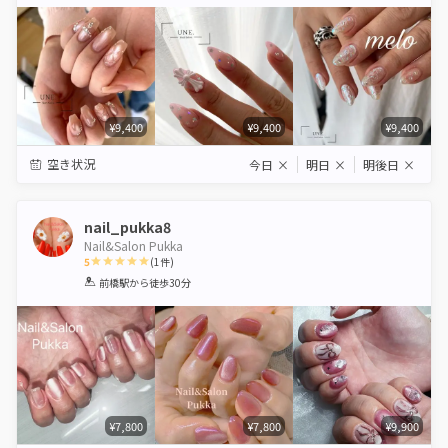
Star
Stars
Stars
Stars
Stars
¥9,400
¥9,400
¥9,400
空き状況
今日
×
明日
×
明後日
×
nail_pukka8
Nail&Salon Pukka
5
(
1
件)
1
2
3
4
5
前橋駅
から徒歩30分
Star
Stars
Stars
Stars
Stars
¥7,800
¥7,800
¥9,900