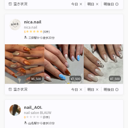
空き状況
今日
×
明日
×
明後日
◎
nica.nail
nica.nail
5
(
6
件)
1
2
3
4
5
三俣駅
から徒歩20分
Star
Stars
Stars
Stars
Stars
¥6,500
¥7,500
¥7,500
空き状況
今日
×
明日
×
明後日
◎
nail_AOI.
nail salon BLAUW
0
(
0
件)
1
2
3
4
5
山名駅
から徒歩10分