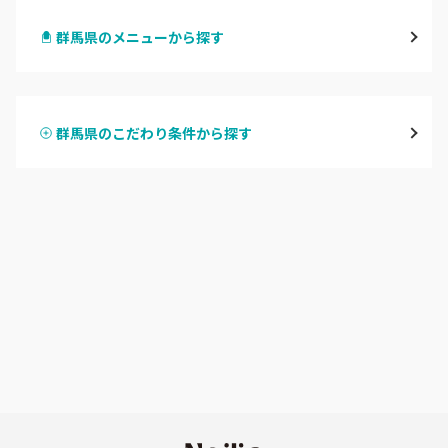
群馬県のメニューから探す
前橋
ハンドジェル
桐生・相老・相生
群馬県のこだわり条件から探す
ハンドスカルプ
パラジェル
伊勢崎・新伊勢崎
ハンドケアカラー
フィルイン
太田・館林
フット
持ち込み OK
富岡・藤岡・安中
オフのみ
やり放題 あり
渋川・沼田店・みなかみ
初回オフ 無料
群馬県その他