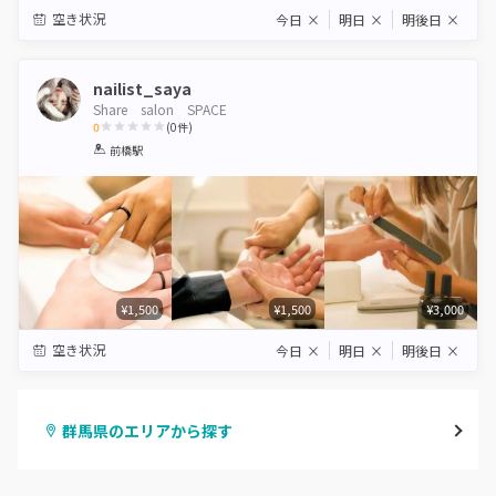
空き状況
今日
×
明日
×
明後日
×
nailist_saya
Share salon SPACE
0
(
0
件)
1
2
3
4
5
前橋駅
Star
Stars
Stars
Stars
Stars
¥1,500
¥1,500
¥3,000
空き状況
今日
×
明日
×
明後日
×
群馬県のエリアから探す
高崎