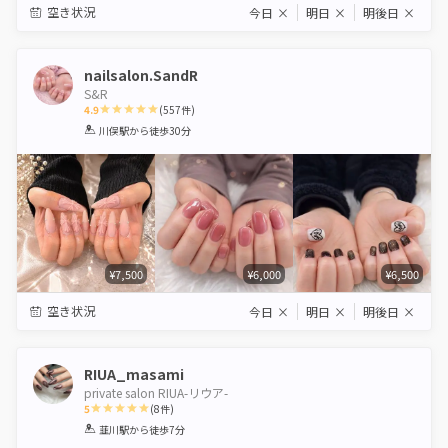
空き状況
今日
×
明日
×
明後日
×
nailsalon.SandR
S&R
4.9
(
557
件)
1
2
3
4
5
川俣駅
から徒歩30分
Star
Stars
Stars
Stars
Stars
¥7,500
¥6,000
¥6,500
空き状況
今日
×
明日
×
明後日
×
RIUA_masami
private salon RIUA-リウア-
5
(
8
件)
1
2
3
4
5
韮川駅
から徒歩7分
Star
Stars
Stars
Stars
Stars