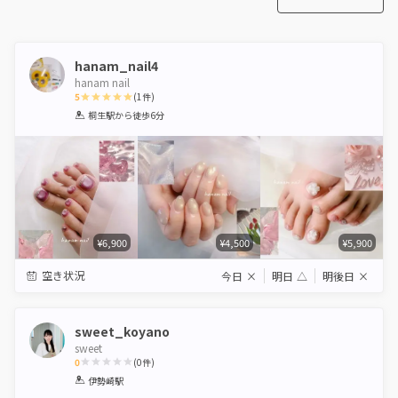
hanam_nail4
hanam nail
5
(
1
件)
1
2
3
4
5
桐生駅
から徒歩6分
Star
Stars
Stars
Stars
Stars
¥6,900
¥4,500
¥5,900
空き状況
今日
×
明日
△
明後日
×
sweet_koyano
sweet
0
(
0
件)
1
2
3
4
5
伊勢崎駅
Star
Stars
Stars
Stars
Stars