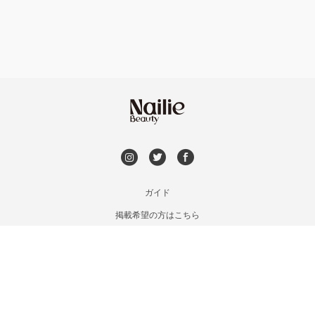
持ち込み OK
富岡・藤岡・安中
オフのみ
やり放題 あり
渋川・沼田店・みなかみ
初回オフ 無料
群馬県その他
DVD観賞
メンズOK
ガイド
掲載希望の方はこちら
出張OK
利用規約
お問い合わせ
子連れOK
特定商取引法に基づく表記
プライバシーポリシー