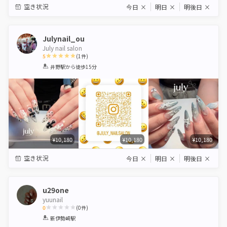
空き状況
今日
×
明日
×
明後日
×
Julynail_ou
July nail salon
5
(
1
件)
1
2
3
4
5
井野駅
から徒歩15分
Star
Stars
Stars
Stars
Stars
¥10,180
¥10,180
¥10,180
空き状況
今日
×
明日
×
明後日
×
u29one
yuunail
0
(
0
件)
1
2
3
4
5
新伊勢崎駅