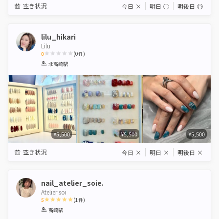
空き状況
今日
×
明日
◯
明後日
◎
lilu_hikari
Lilu
0
(
0
件)
1
2
3
4
5
北高崎駅
Star
Stars
Stars
Stars
Stars
¥5,500
¥5,500
¥5,500
空き状況
今日
×
明日
×
明後日
×
nail_atelier_soie.
Atelier soi
5
(
1
件)
1
2
3
4
5
高崎駅
Star
Stars
Stars
Stars
Stars