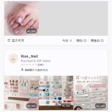
¥5,000
空き状況
今日
×
明日
◎
明後日
◎
Rias_Nail
Rias Nail & SAP Salno
0
(
0
件)
1
2
3
4
5
高崎駅
から徒歩30分
Star
Stars
Stars
Stars
Stars
¥9,900
¥9,900
¥3,300