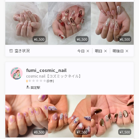
Star
Stars
Stars
Stars
Stars
¥6,500
¥6,500
¥6,500
空き状況
今日
×
明日
×
明後日
×
fumi_cosmic_nail
cosmic nail【コズミックネイル】
0
(
0
件)
1
2
3
4
5
国定駅
Star
Stars
Stars
Stars
Stars
¥9,500
¥7,500
¥7,500