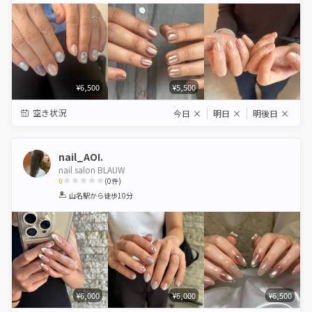
¥6,500
¥5,500
空き状況
今日
×
明日
×
明後日
×
nail_AOI.
nail salon BLAUW
0
(
0
件)
1
2
3
4
5
山名駅
から徒歩10分
Star
Stars
Stars
Stars
Stars
¥6,000
¥6,000
¥6,500