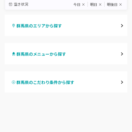
空き状況
今日
×
明日
×
明後日
×
群馬県のエリアから探す
高崎
群馬県のメニューから探す
前橋
ハンドジェル
桐生・相老・相生
群馬県のこだわり条件から探す
ハンドスカルプ
パラジェル
伊勢崎・新伊勢崎
ハンドケアカラー
フィルイン
太田・館林
フット