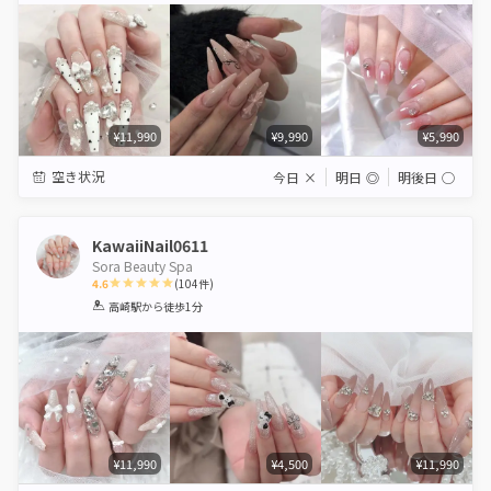
¥11,990
¥9,990
¥5,990
空き状況
今日
×
明日
◎
明後日
◯
KawaiiNail0611
Sora Beauty Spa
4.6
(
104
件)
1
2
3
4
5
高崎駅
から徒歩1分
Star
Stars
Stars
Stars
Stars
¥11,990
¥4,500
¥11,990