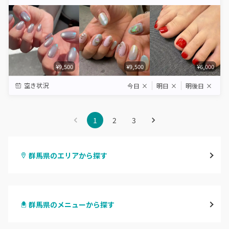
Star
Stars
Stars
Stars
Stars
¥9,500
¥9,500
¥6,000
空き状況
今日
×
明日
×
明後日
×
1
2
3
群馬県のエリアから探す
高崎
群馬県のメニューから探す
前橋
ハンドジェル