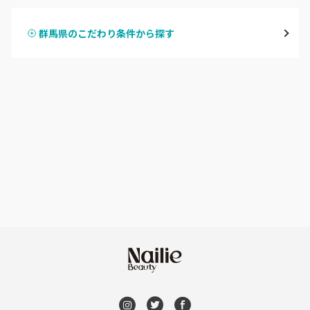
桐生・相老・相生
群馬県のこだわり条件から探す
ハンドスカルプ
パラジェル
伊勢崎・新伊勢崎
ハンドケアカラー
フィルイン
太田・館林
フット
持ち込み OK
富岡・藤岡・安中
オフのみ
やり放題 あり
渋川・沼田店・みなかみ
初回オフ 無料
群馬県その他
DVD観賞