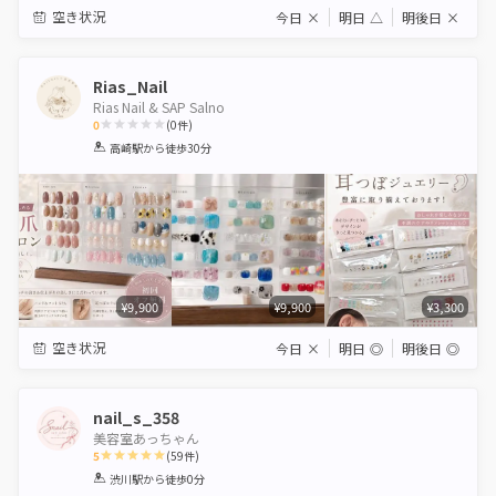
空き状況
今日
×
明日
△
明後日
×
Rias_Nail
Rias Nail & SAP Salno
0
(
0
件)
1
2
3
4
5
高崎駅
から徒歩30分
Star
Stars
Stars
Stars
Stars
¥9,900
¥9,900
¥3,300
空き状況
今日
×
明日
◎
明後日
◎
nail_s_358
美容室あっちゃん
5
(
59
件)
1
2
3
4
5
渋川駅
から徒歩0分