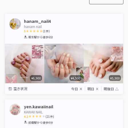
hanam_nail4
hanam nail
5
(
1
件)
1
2
3
4
5
桐生駅
から徒歩6分
Star
Stars
Stars
Stars
Stars
¥6,900
¥4,500
¥5,900
空き状況
今日
×
明日
×
明後日
△
yen.kawaiinail
KAWAII NAIL
4.2
(
21
件)
1
2
3
4
5
前橋駅
から徒歩4分
Star
Stars
Stars
Stars
Stars