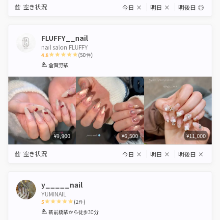
空き状況
今日
×
明日
×
明後日
◎
FLUFFY__nail
nail salon FLUFFY
4.8
(
50
件)
1
2
3
4
5
倉賀野駅
Star
Stars
Stars
Stars
Stars
¥9,900
¥6,500
¥11,000
空き状況
今日
×
明日
×
明後日
×
y_____nail
YUMINAIL
5
(
2
件)
1
2
3
4
5
新前橋駅
から徒歩30分