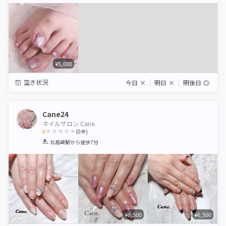
Star
Stars
Stars
Stars
Stars
¥5,000
空き状況
今日
×
明日
×
明後日
◎
Cane24
ネイルサロン Cane.
0
(
0
件)
1
2
3
4
5
北高崎駅
から徒歩7分
Star
Stars
Stars
Stars
Stars
¥8,500
¥6,500