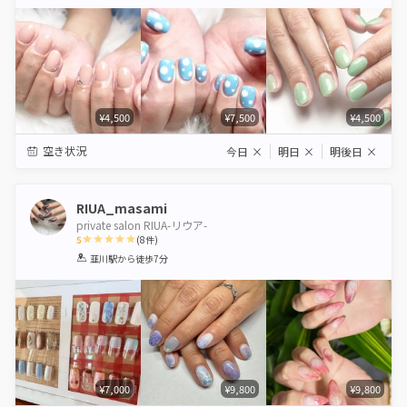
Star
Stars
Stars
Stars
Stars
¥4,500
¥7,500
¥4,500
空き状況
今日
×
明日
×
明後日
×
RIUA_masami
private salon RIUA-リウア-
5
(
8
件)
1
2
3
4
5
韮川駅
から徒歩7分
Star
Stars
Stars
Stars
Stars
¥7,000
¥9,800
¥9,800