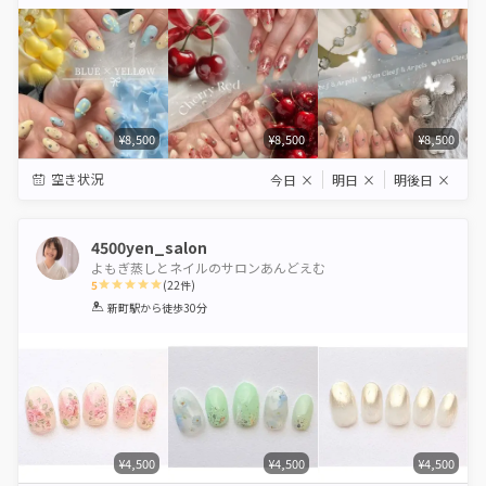
Star
Stars
Stars
Stars
Stars
¥8,500
¥8,500
¥8,500
空き状況
今日
×
明日
×
明後日
×
4500yen_salon
よもぎ蒸しとネイルのサロンあんどえむ
5
(
22
件)
1
2
3
4
5
新町駅
から徒歩30分
Star
Stars
Stars
Stars
Stars
¥4,500
¥4,500
¥4,500