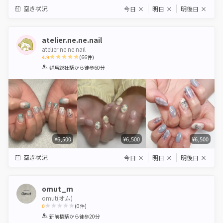
空き状況
今日
×
明日
×
明後日
×
atelier.ne.ne.nail
atelier ne ne nail
4.9
(
66
件)
1
2
3
4
5
群馬総社駅
から徒歩60分
Star
Stars
Stars
Stars
Stars
¥6,500
¥6,500
¥6,500
空き状況
今日
×
明日
×
明後日
×
omut_m
omut(オム)
0
(
0
件)
1
2
3
4
5
新前橋駅
から徒歩20分