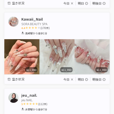
空き状況
今日
×
明日
◎
明後日
◎
Kawaii_Nail
SORA BEAUTY SPA
4.4
(
170
件)
1
2
3
4
5
高崎駅
から徒歩1分
Star
Stars
Stars
Stars
Stars
¥11,990
¥11,990
¥11,990
空き状況
今日
×
明日
◎
明後日
◎
jeu_nail.
jeu NAIL.
5
(
112
件)
1
2
3
4
5
井野駅
から徒歩7分
Star
Stars
Stars
Stars
Stars