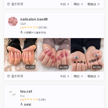
空き状況
今日
×
明日
×
明後日
×
nailsalon.SandR
S&R
4.9
(
557
件)
1
2
3
4
5
川俣駅
から徒歩30分
Star
Stars
Stars
Stars
Stars
¥7,500
¥6,000
¥6,500
空き状況
今日
×
明日
×
明後日
×
lou.cat
lou
4.8
(
12
件)
1
2
3
4
5
高崎駅