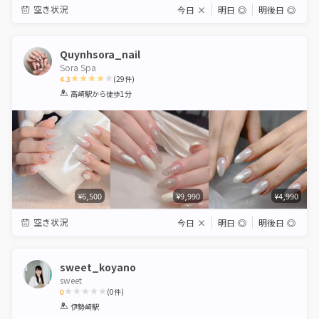
空き状況
今日
×
明日
◎
明後日
◎
Quynhsora_nail
Sora Spa
4.3
(
29
件)
1
2
3
4
5
高崎駅
から徒歩1分
Star
Stars
Stars
Stars
Stars
¥6,500
¥9,990
¥4,990
空き状況
今日
×
明日
◎
明後日
◎
sweet_koyano
sweet
0
(
0
件)
1
2
3
4
5
伊勢崎駅