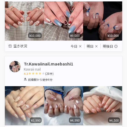
¥10,000
¥9,000
¥10,000
空き状況
今日
×
明日
×
明後日
◎
Tr.Kawaiinail.maebashi1
Kawaii nail
4.3
(
28
件)
1
2
3
4
5
前橋駅
から徒歩4分
Star
Stars
Stars
Stars
Stars
¥3,990
¥4,990
¥4,500