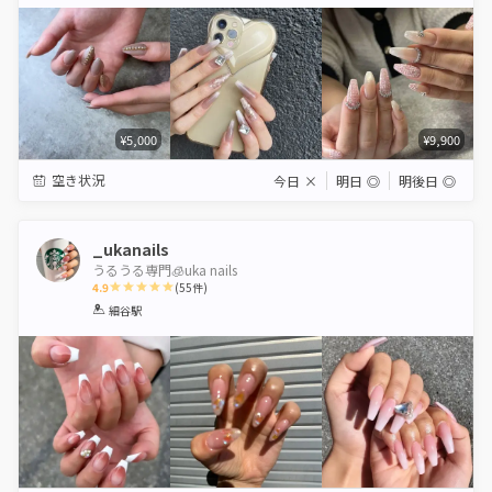
Star
Stars
Stars
Stars
Stars
¥5,000
¥9,900
空き状況
今日
×
明日
◎
明後日
◎
_ukanails
うるうる専門🧊uka nails
4.9
(
55
件)
1
2
3
4
5
細谷駅
Star
Stars
Stars
Stars
Stars