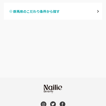
桐生・相老・相生
群馬県のこだわり条件から探す
ハンドスカルプ
パラジェル
伊勢崎・新伊勢崎
ハンドケアカラー
フィルイン
太田・館林
フット
持ち込み OK
富岡・藤岡・安中
オフのみ
やり放題 あり
渋川・沼田店・みなかみ
初回オフ 無料
群馬県その他
DVD観賞