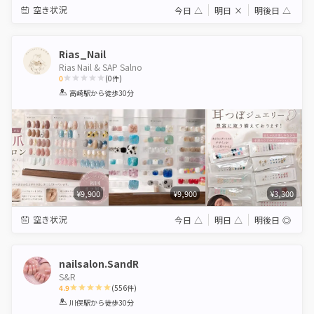
空き状況
今日
△
明日
×
明後日
△
Rias_Nail
Rias Nail & SAP Salno
0
(
0
件)
1
2
3
4
5
高崎駅
から徒歩30分
Star
Stars
Stars
Stars
Stars
¥9,900
¥9,900
¥3,300
空き状況
今日
△
明日
△
明後日
◎
nailsalon.SandR
S&R
4.9
(
556
件)
1
2
3
4
5
川俣駅
から徒歩30分