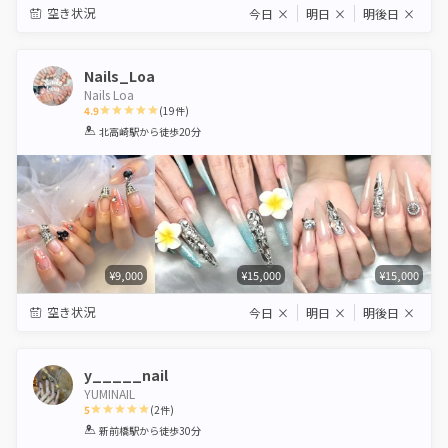
空き状況
今日
×
明日
×
明後日
×
Nails_Loa
Nails Loa
4.9
(
19
件)
1
2
3
4
5
北高崎駅
から徒歩20分
Star
Stars
Stars
Stars
Stars
¥9,000
¥15,000
¥15,000
空き状況
今日
×
明日
×
明後日
×
y_____nail
YUMINAIL
5
(
2
件)
1
2
3
4
5
新前橋駅
から徒歩30分