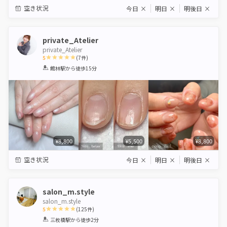
空き状況
今日
×
明日
×
明後日
×
private_Atelier
private_Atelier
5
(
7
件)
1
2
3
4
5
館林駅
から徒歩15分
Star
Stars
Stars
Stars
Stars
¥8,800
¥5,500
¥8,800
空き状況
今日
×
明日
×
明後日
×
salon_m.style
salon_m.style
5
(
125
件)
1
2
3
4
5
三枚橋駅
から徒歩2分