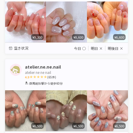
¥9,300
¥8,600
¥6,600
空き状況
今日
◯
明日
×
明後日
×
atelier.ne.ne.nail
atelier ne ne nail
4.9
(
65
件)
1
2
3
4
5
群馬総社駅
から徒歩60分
Star
Stars
Stars
Stars
Stars
¥6,500
¥6,500
¥6,500