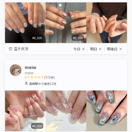
Star
Stars
Stars
Stars
Stars
¥6,500
¥5,500
空き状況
今日
×
明日
×
明後日
×
meiw
meiw
5
(
773
件)
1
2
3
4
5
高崎駅
から徒歩12分
Star
Stars
Stars
Stars
Stars
¥8,000