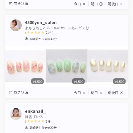
空き状況
今日
×
明日
◎
明後日
×
4500yen_salon
よもぎ蒸しとネイルのサロンあんどえむ
5
(
21
件)
1
2
3
4
5
新町駅
から徒歩30分
Star
Stars
Stars
Stars
Stars
¥4,500
¥4,500
¥4,500
空き状況
今日
×
明日
×
明後日
×
enkanail_
縁香 -ENKA-
5
(
3
件)
1
2
3
4
5
高崎駅
から徒歩20分
Star
Stars
Stars
Stars
Stars