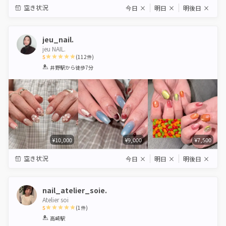
空き状況
今日
×
明日
×
明後日
×
jeu_nail.
jeu NAIL.
5
(
112
件)
1
2
3
4
5
井野駅
から徒歩7分
Star
Stars
Stars
Stars
Stars
¥10,000
¥9,000
¥7,500
空き状況
今日
×
明日
×
明後日
×
nail_atelier_soie.
Atelier soi
5
(
1
件)
1
2
3
4
5
高崎駅