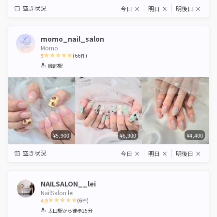
空き状況
今日
×
明日
×
明後日
×
momo_nail_salon
Momo
5
(
66
件)
1
2
3
4
5
磯部駅
Star
Stars
Stars
Stars
Stars
¥5,900
¥6,900
¥4,400
空き状況
今日
×
明日
×
明後日
×
NAILSALON__lei
NailSalon lei
4.9
(
6
件)
1
2
3
4
5
太田駅
から徒歩25分