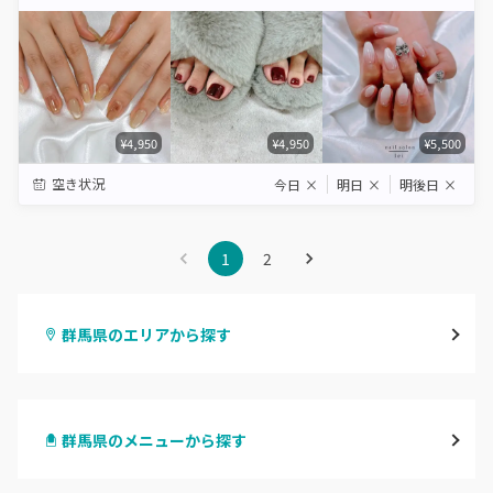
Star
Stars
Stars
Stars
Stars
¥4,950
¥4,950
¥5,500
空き状況
今日
×
明日
×
明後日
×
1
2
群馬県のエリアから探す
高崎
群馬県のメニューから探す
前橋
ハンドジェル