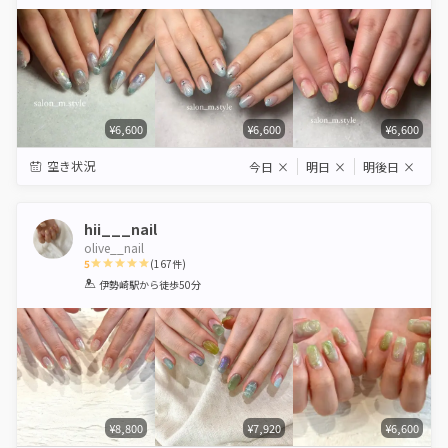
Star
Stars
Stars
Stars
Stars
¥6,600
¥6,600
¥6,600
空き状況
今日
×
明日
×
明後日
×
hii___nail
olive__nail
5
(
167
件)
1
2
3
4
5
伊勢崎駅
から徒歩50分
Star
Stars
Stars
Stars
Stars
¥8,800
¥7,920
¥6,600