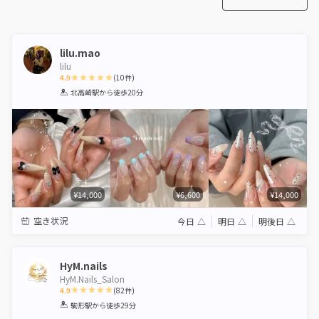
lilu.mao
lilu
4.9
(
10
件)
1
2
3
4
5
北高崎駅
から徒歩20分
Star
Stars
Stars
Stars
Stars
¥14,000
¥6,600
¥14,000
空き状況
今日
△
明日
△
明後日
△
HyM.nails
HyM.Nails_Salon
4.9
(
82
件)
1
2
3
4
5
駒形駅
から徒歩29分
Star
Stars
Stars
Stars
Stars