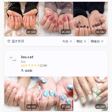
Star
Stars
Stars
Stars
Stars
¥7,500
¥6,000
¥6,500
空き状況
今日
×
明日
×
明後日
×
lou.cat
lou
4.8
(
12
件)
1
2
3
4
5
高崎駅
Star
Stars
Stars
Stars
Stars
¥4,500
¥7,500
¥4,500