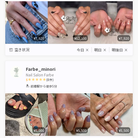
¥7,920
¥12,100
¥7,920
空き状況
今日
×
明日
×
明後日
×
Farbe_minori
Nail Salon Farbe
5
(
8
件)
1
2
3
4
5
前橋駅
から徒歩5分
Star
Stars
Stars
Stars
Stars
¥5,000
¥5,500
¥5,500