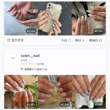
Star
Stars
Stars
Stars
Stars
¥5,000
¥9,900
空き状況
今日
◯
明日
×
明後日
◎
solet._nail
solet
5
(
37
件)
1
2
3
4
5
高崎駅
から徒歩17分
Star
Stars
Stars
Stars
Stars
¥8,800
¥8,800
¥8,800