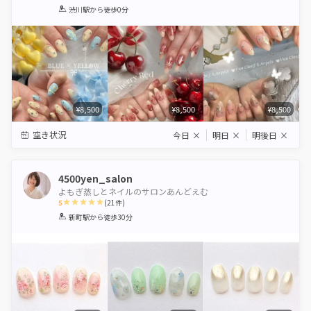
1
2
3
4
5
渋川駅
から徒歩0分
Star
Stars
Stars
Stars
Stars
¥8,500
¥8,500
¥8,500
空き状況
今日
×
明日
×
明後日
×
4500yen_salon
よもぎ蒸しとネイルのサロンあんどえむ
5
(
21
件)
1
2
3
4
5
新町駅
から徒歩30分
Star
Stars
Stars
Stars
Stars