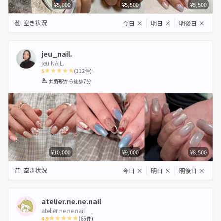
¥5,000
¥5,500
¥5,500
空き状況
今日
×
明日
×
明後日
×
jeu_nail.
jeu NAIL.
5
(
112
件)
1
2
3
4
5
井野駅
から徒歩7分
Star
Stars
Stars
Stars
Stars
¥10,000
¥9,000
¥8,500
空き状況
今日
×
明日
×
明後日
×
atelier.ne.ne.nail
atelier ne ne nail
4.9
(
65
件)