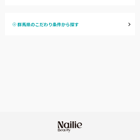
ハンドジェル
桐生・相老・相生
群馬県のこだわり条件から探す
ハンドスカルプ
パラジェル
伊勢崎・新伊勢崎
ハンドケアカラー
フィルイン
太田・館林
フット
持ち込み OK
富岡・藤岡・安中
オフのみ
やり放題 あり
渋川・沼田店・みなかみ
初回オフ 無料
群馬県その他