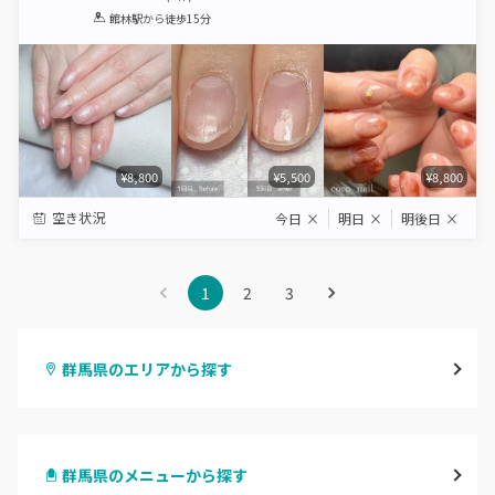
1
2
3
4
5
館林駅
から徒歩15分
Star
Stars
Stars
Stars
Stars
¥8,800
¥5,500
¥8,800
空き状況
今日
×
明日
×
明後日
×
1
2
3
群馬県のエリアから探す
高崎
群馬県のメニューから探す
前橋