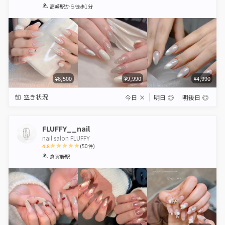
1
2
3
4
5
高崎駅
から徒歩1分
Star
Stars
Stars
Stars
Stars
¥6,500
¥9,990
¥4,990
空き状況
今日
×
明日
◎
明後日
◎
FLUFFY__nail
nail salon FLUFFY
4.8
(
50
件)
1
2
3
4
5
倉賀野駅
Star
Stars
Stars
Stars
Stars