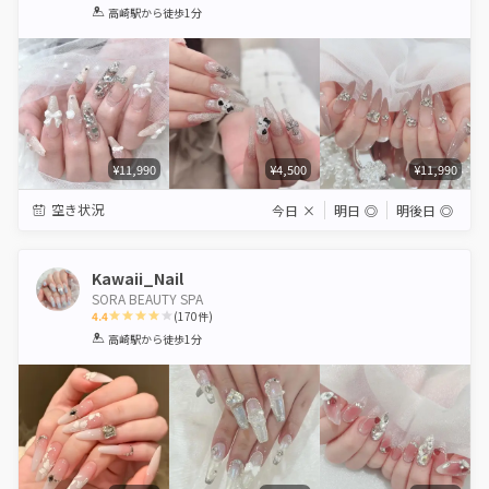
1
2
3
4
5
高崎駅
から徒歩1分
Star
Stars
Stars
Stars
Stars
¥11,990
¥4,500
¥11,990
空き状況
今日
×
明日
◎
明後日
◎
Kawaii_Nail
SORA BEAUTY SPA
4.4
(
170
件)
1
2
3
4
5
高崎駅
から徒歩1分
Star
Stars
Stars
Stars
Stars