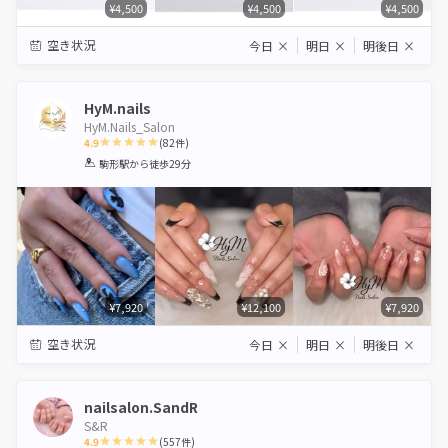
¥4,500
¥4,500
¥4,500
空き状況
今日
×
明日
×
明後日
×
HyM.nails
HyM.Nails_Salon
4.9
(
82
件)
1
2
3
4
5
駒形駅
から徒歩29分
Star
Stars
Stars
Stars
Stars
¥7,920
¥12,100
¥7,920
空き状況
今日
×
明日
×
明後日
×
nailsalon.SandR
S&R
4.9
(
557
件)