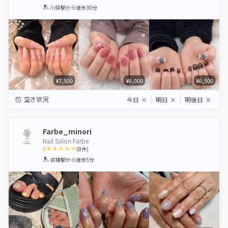
1
2
3
4
5
川俣駅
から徒歩30分
Star
Stars
Stars
Stars
Stars
¥7,500
¥6,000
¥6,500
空き状況
今日
×
明日
×
明後日
×
Farbe_minori
Nail Salon Farbe
5
(
8
件)
1
2
3
4
5
前橋駅
から徒歩5分
Star
Stars
Stars
Stars
Stars