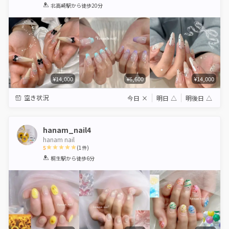
1
2
3
4
5
北高崎駅
から徒歩20分
Star
Stars
Stars
Stars
Stars
¥14,000
¥6,600
¥14,000
空き状況
今日
×
明日
△
明後日
△
hanam_nail4
hanam nail
5
(
1
件)
1
2
3
4
5
桐生駅
から徒歩6分
Star
Stars
Stars
Stars
Stars