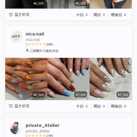
¥6,500
¥5,500
空き状況
今日
×
明日
×
明後日
×
nica.nail
nica.nail
5
(
6
件)
1
2
3
4
5
三俣駅
から徒歩20分
Star
Stars
Stars
Stars
Stars
¥6,500
¥7,500
¥7,500
空き状況
今日
×
明日
×
明後日
×
private_Atelier
private_Atelier
5
(
7
件)