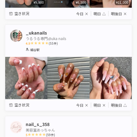
¥9,900
¥6,500
¥11,000
空き状況
今日
×
明日
△
明後日
×
_ukanails
うるうる専門🧊uka nails
4.9
(
55
件)
1
2
3
4
5
細谷駅
Star
Stars
Stars
Stars
Stars
空き状況
今日
×
明日
×
明後日
△
nail_s_358
美容室あっちゃん
5
(
59
件)