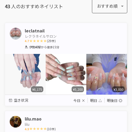
43
人のおすすめ
ネイリスト
おすすめ順
leclatnail
レクラネイルサロン
4.7
(
29
件)
1
2
3
4
5
伊勢崎駅
から徒歩15分
Star
Stars
Stars
Stars
Stars
¥6,175
¥5,200
¥3,000
空き状況
今日
×
明日
△
明後日
◎
lilu.mao
lilu
4.9
(
10
件)