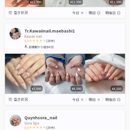
¥11,990
¥11,990
¥11,990
空き状況
今日
×
明日
◎
明後日
◎
Tr.Kawaiinail.maebashi1
Kawaii nail
4.3
(
28
件)
1
2
3
4
5
前橋駅
から徒歩4分
Star
Stars
Stars
Stars
Stars
¥3,990
¥4,990
¥4,500
空き状況
今日
×
明日
×
明後日
◎
Quynhsora_nail
Sora Spa
4.3
(
29
件)