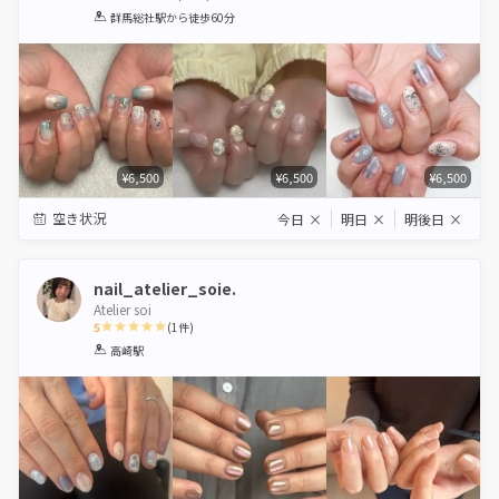
1
2
3
4
5
群馬総社駅
から徒歩60分
Star
Stars
Stars
Stars
Stars
¥6,500
¥6,500
¥6,500
空き状況
今日
×
明日
×
明後日
×
nail_atelier_soie.
Atelier soi
5
(
1
件)
1
2
3
4
5
高崎駅
Star
Stars
Stars
Stars
Stars