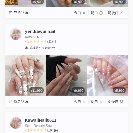
¥5,500
¥6,900
¥6,900
空き状況
今日
×
明日
◯
明後日
×
yen.kawaiinail
KAWAII NAIL
4.2
(
21
件)
1
2
3
4
5
前橋駅
から徒歩4分
Star
Stars
Stars
Stars
Stars
¥11,990
¥9,990
¥5,990
空き状況
今日
×
明日
×
明後日
◎
KawaiiNail0611
Sora Beauty Spa
4.6
(
104
件)