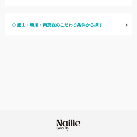
ハンドジェル
松戸・新松戸・新八柱
館山・鴨川・南房総のこだわり条件から探す
ハンドスカルプ
パラジェル
船橋・西船橋
ハンドケアカラー
フィルイン
浦安・行徳・妙典
フット
持ち込み OK
市川・本八幡・下総中山
オフのみ
やり放題 あり
津田沼・京成津田沼
初回オフ 無料
北習志野・習志野