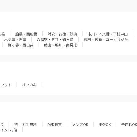
八柱
船橋・西船橋
浦安・行徳・妙典
市川・本八幡・下総中山
木更津・君津
八幡宿・五井・姉ヶ崎
成田・佐倉・ユーカリが丘
鎌ヶ谷・西白井
館山・鴨川・南房総
フット
オフのみ
あり
初回オフ 無料
DVD観賞
メンズOK
出張OK
子連れOK
ポイント3倍