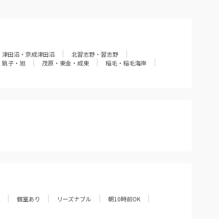
津田沼・京成津田沼
北習志野・習志野
銚子・旭
茂原・東金・成東
稲毛・稲毛海岸
個室あり
リーズナブル
朝10時前OK