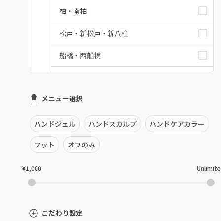
柏・南柏
松戸・新松戸・新八柱
船橋・西船橋
浦安・行徳・妙典
メニュー選択
市川・本八幡・下総中山
津田沼・京成津田沼
ハンドジェル
ハンドスカルプ
ハンドケアカラー
北習志野・習志野
フット
オフのみ
八千代台・勝田台
¥1,000
Unlimit
蘇我・鎌取・土気
四街道・都賀
こだわり設定