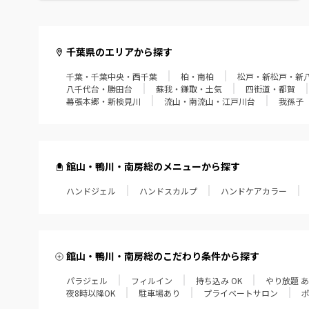
館山・鴨川・南房総
千葉県のエリアから探す
千葉・千葉中央・西千葉
柏・南柏
松戸・新松戸・新
八千代台・勝田台
蘇我・鎌取・土気
四街道・都賀
幕張本郷・新検見川
流山・南流山・江戸川台
我孫子
館山・鴨川・南房総のメニューから探す
ハンドジェル
ハンドスカルプ
ハンドケアカラー
館山・鴨川・南房総のこだわり条件から探す
パラジェル
フィルイン
持ち込み OK
やり放題 
夜8時以降OK
駐車場あり
プライベートサロン