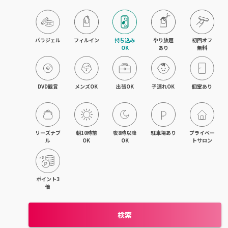
木更津・君津
八幡宿・五井・姉ヶ崎
パラジェル
フィルイン
持ち込み

やり放題

初回オフ

OK
あり
無料
成田・佐倉・ユーカリが丘
銚子・旭
DVD観賞
メンズOK
出張OK
子連れOK
個室あり
茂原・東金・成東
稲毛・稲毛海岸
リーズナブ
朝10時前
夜8時以降
駐車場あり
プライベー
ル
OK
OK
トサロン
幕張本郷・新検見川
流山・南流山・江戸川台
ポイント3
倍
我孫子
検索
鎌ヶ谷・西白井