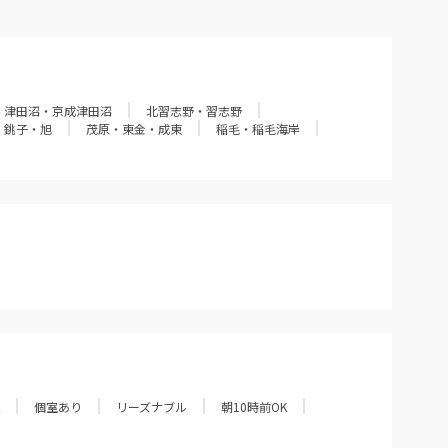
津田沼・京成津田沼
北習志野・習志野
銚子・旭
茂原・東金・成東
稲毛・稲毛海岸
個室あり
リーズナブル
朝10時前OK