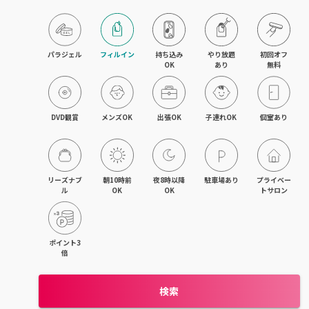
木更津・君津
八幡宿・五井・姉ヶ崎
パラジェル
フィルイン
持ち込み

やり放題

初回オフ

OK
あり
無料
成田・佐倉・ユーカリが丘
銚子・旭
DVD観賞
メンズOK
出張OK
子連れOK
個室あり
茂原・東金・成東
稲毛・稲毛海岸
リーズナブ
朝10時前
夜8時以降
駐車場あり
プライベー
ル
OK
OK
トサロン
幕張本郷・新検見川
流山・南流山・江戸川台
ポイント3
倍
我孫子
検索
鎌ヶ谷・西白井