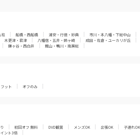
八柱
船橋・西船橋
浦安・行徳・妙典
市川・本八幡・下総中山
木更津・君津
八幡宿・五井・姉ヶ崎
成田・佐倉・ユーカリが丘
鎌ヶ谷・西白井
館山・鴨川・南房総
フット
オフのみ
あり
初回オフ 無料
DVD観賞
メンズOK
出張OK
子連れOK
ポイント3倍