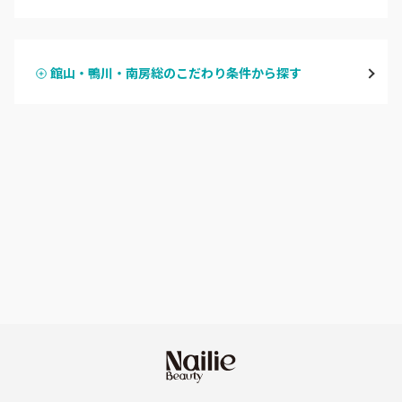
ハンドジェル
松戸・新松戸・新八柱
館山・鴨川・南房総のこだわり条件から探す
ハンドスカルプ
パラジェル
船橋・西船橋
ハンドケアカラー
フィルイン
浦安・行徳・妙典
フット
持ち込み OK
市川・本八幡・下総中山
オフのみ
やり放題 あり
津田沼・京成津田沼
初回オフ 無料
北習志野・習志野