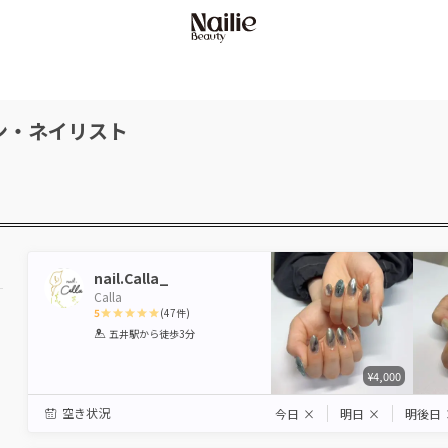
ン・ネイリスト
nail.Calla_
Calla
5
(
47
件)
1
2
3
4
5
五井駅
から徒歩3分
Star
Stars
Stars
Stars
Stars
¥4,000
空き状況
今日
×
明日
×
明後日