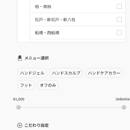
柏・南柏
松戸・新松戸・新八柱
船橋・西船橋
浦安・行徳・妙典
メニュー選択
市川・本八幡・下総中山
津田沼・京成津田沼
ハンドジェル
ハンドスカルプ
ハンドケアカラー
北習志野・習志野
フット
オフのみ
八千代台・勝田台
¥1,000
Unlimit
蘇我・鎌取・土気
四街道・都賀
こだわり設定