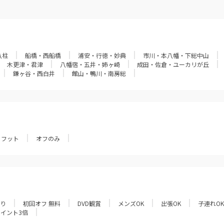
八柱
船橋・西船橋
浦安・行徳・妙典
市川・本八幡・下総中山
木更津・君津
八幡宿・五井・姉ヶ崎
成田・佐倉・ユーカリが丘
鎌ヶ谷・西白井
館山・鴨川・南房総
フット
オフのみ
あり
初回オフ 無料
DVD観賞
メンズOK
出張OK
子連れOK
ポイント3倍