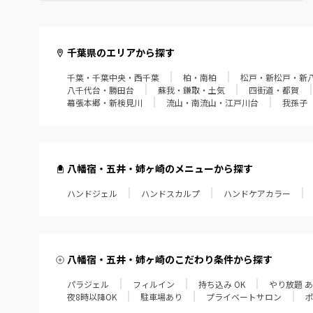
館山・鴨川・南房総
千葉県のエリアから探す
千葉・千葉中央・西千葉
柏・南柏
松戸・新松戸・新
八千代台・勝田台
蘇我・鎌取・土気
四街道・都賀
幕張本郷・新検見川
流山・南流山・江戸川台
我孫子
八幡宿・五井・姉ヶ崎のメニューから探す
ハンドジェル
ハンドスカルプ
ハンドケアカラー
八幡宿・五井・姉ヶ崎のこだわり条件から探す
パラジェル
フィルイン
持ち込み OK
やり放題 
夜8時以降OK
駐車場あり
プライベートサロン