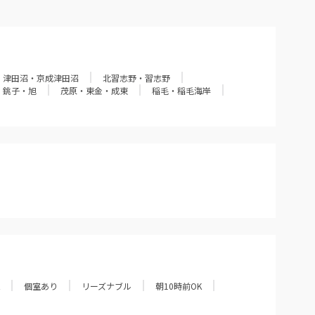
津田沼・京成津田沼
北習志野・習志野
銚子・旭
茂原・東金・成東
稲毛・稲毛海岸
個室あり
リーズナブル
朝10時前OK