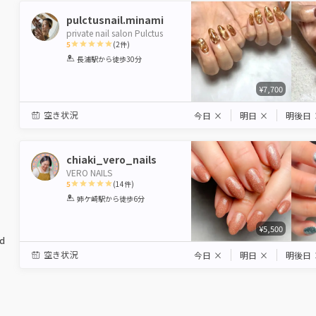
pulctusnail.minami
private nail salon Pulctus
5
(
2
件)
1
2
3
4
5
長浦駅
から徒歩30分
Star
Stars
Stars
Stars
Stars
¥7,700
空き状況
今日
×
明日
×
明後日
chiaki_vero_nails
VERO NAILS
5
(
14
件)
1
2
3
4
5
姉ケ崎駅
から徒歩6分
Star
Stars
Stars
Stars
Stars
¥5,500
ed
空き状況
今日
×
明日
×
明後日