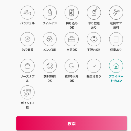
木更津・君津
八幡宿・五井・姉ヶ崎
パラジェル
フィルイン
持ち込み

やり放題

初回オフ

OK
あり
無料
成田・佐倉・ユーカリが丘
銚子・旭
DVD観賞
メンズOK
出張OK
子連れOK
個室あり
茂原・東金・成東
稲毛・稲毛海岸
リーズナブ
朝10時前
夜8時以降
駐車場あり
プライベー
ル
OK
OK
トサロン
幕張本郷・新検見川
流山・南流山・江戸川台
ポイント3
倍
我孫子
検索
鎌ヶ谷・西白井