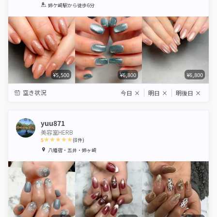
1
2
3
4
5
姉ケ崎駅
から徒歩6分
Star
Stars
Stars
Stars
Stars
¥5,500
¥6,800
¥6,800
空き状況
今日
×
明日
×
明後日
×
yuu871
美容室HERB
5
(
8
件)
1
2
3
4
5
八幡宿・五井・姉ヶ崎
Star
Stars
Stars
Stars
Stars