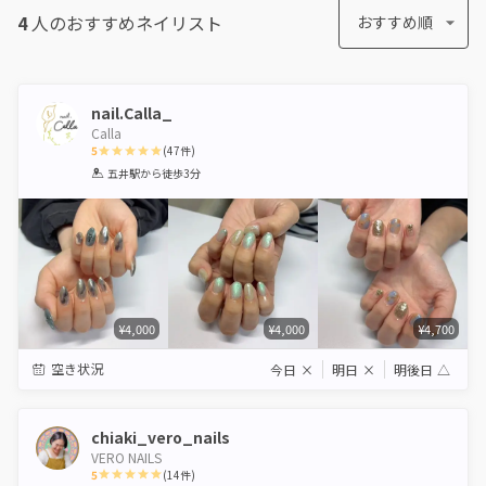
4
人のおすすめ
ネイリスト
おすすめ順
nail.Calla_
Calla
5
(
47
件)
1
2
3
4
5
五井駅
から徒歩3分
Star
Stars
Stars
Stars
Stars
¥4,000
¥4,000
¥4,700
空き状況
今日
×
明日
×
明後日
△
chiaki_vero_nails
VERO NAILS
5
(
14
件)