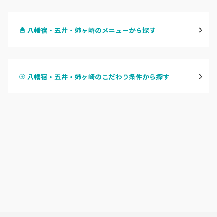
千葉・千葉中央・西千葉
八幡宿・五井・姉ヶ崎のメニューから探す
柏・南柏
ハンドジェル
松戸・新松戸・新八柱
八幡宿・五井・姉ヶ崎のこだわり条件から探す
ハンドスカルプ
パラジェル
船橋・西船橋
ハンドケアカラー
フィルイン
浦安・行徳・妙典
フット
持ち込み OK
市川・本八幡・下総中山
オフのみ
やり放題 あり
津田沼・京成津田沼