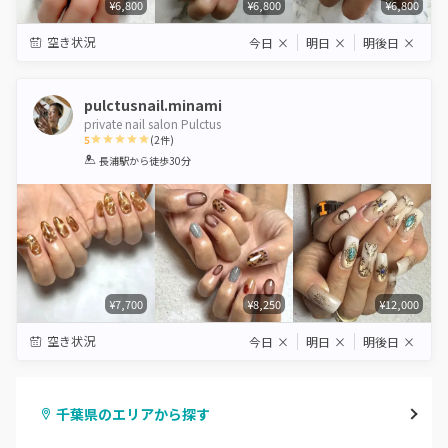
¥6,800
¥6,800
¥6,800
空き状況
今日
×
明日
×
明後日
×
pulctusnail.minami
private nail salon Pulctus
5
(
2
件)
1
2
3
4
5
長浦駅
から徒歩30分
Star
Stars
Stars
Stars
Stars
¥7,700
¥8,250
¥12,000
空き状況
今日
×
明日
×
明後日
×
千葉県のエリアから探す