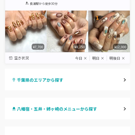
1
2
3
4
5
長浦駅
から徒歩30分
Star
Stars
Stars
Stars
Stars
¥7,700
¥8,250
¥12,000
空き状況
今日
×
明日
×
明後日
×
千葉県のエリアから探す
千葉・千葉中央・西千葉
八幡宿・五井・姉ヶ崎のメニューから探す
柏・南柏
ハンドジェル
松戸・新松戸・新八柱