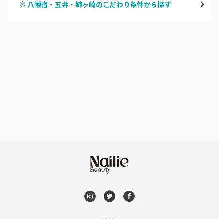
八幡宿・五井・姉ヶ崎のこだわり条件から探す
ハンドスカルプ
パラジェル
船橋・西船橋
ハンドケアカラー
フィルイン
浦安・行徳・妙典
フット
持ち込み OK
市川・本八幡・下総中山
オフのみ
やり放題 あり
津田沼・京成津田沼
初回オフ 無料
北習志野・習志野
DVD観賞
八千代台・勝田台