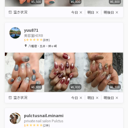
¥5,500
¥6,800
¥6,800
空き状況
今日
×
明日
×
明後日
×
yuu871
美容室HERB
5
(
8
件)
1
2
3
4
5
八幡宿・五井・姉ヶ崎
Star
Stars
Stars
Stars
Stars
¥6,800
¥6,800
¥6,800
空き状況
今日
×
明日
×
明後日
×
pulctusnail.minami
private nail salon Pulctus
5
(
2
件)