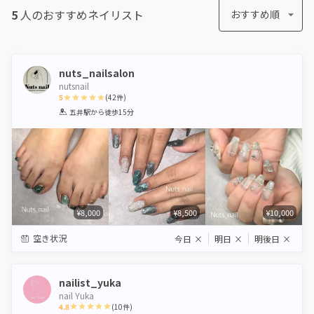
5
人のおすすめ
ネイリスト
おすすめ順
nuts_nailsalon
nutsnail
5
(
42
件)
1
2
3
4
5
五井駅
から徒歩15分
Star
Stars
Stars
Stars
Stars
¥8,000
¥8,500
¥10,000
空き状況
今日
×
明日
×
明後日
×
nailist_yuka
nail Yuka
4.8
(
10
件)