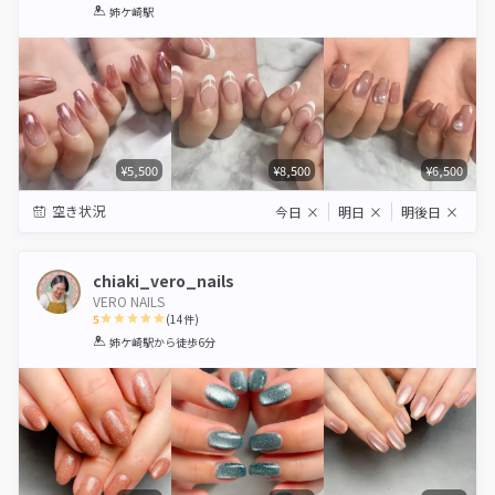
1
2
3
4
5
姉ケ崎駅
Star
Stars
Stars
Stars
Stars
¥5,500
¥8,500
¥6,500
空き状況
今日
×
明日
×
明後日
×
chiaki_vero_nails
VERO NAILS
5
(
14
件)
1
2
3
4
5
姉ケ崎駅
から徒歩6分
Star
Stars
Stars
Stars
Stars